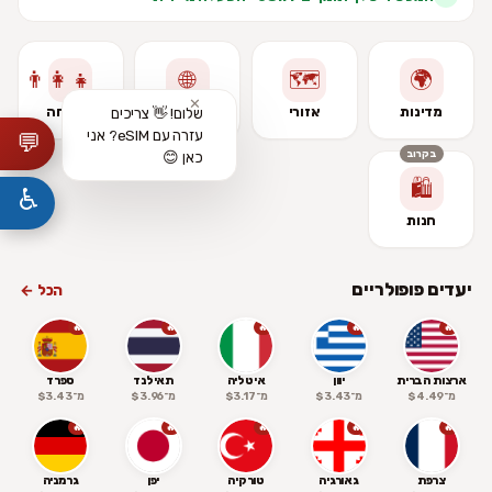
👨‍👩‍👧
🌐
🗺️
🌍
✕
מדינות
אזורי
גלובלי
משפחה
שלום! 👋 צריכים
עזרה עם eSIM? אני
💬
בקרוב
כאן 😊
🛍️
♿
חנות
יעדים פופולריים
הכל ←
🔥
🔥
🔥
🔥
🔥
ארצות הברית
יוון
איטליה
תאילנד
ספרד
מ־$4.49
מ־$3.43
מ־$3.17
מ־$3.96
מ־$3.43
🔥
🔥
🔥
🔥
🔥
צרפת
גאורגיה
טורקיה
יפן
גרמניה