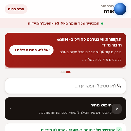
בוקר טוב
התחברות
אורח
המכשיר שלך תומך ב-eSIM · הפעלה מיידית
תקשורת ואינטרנט לחו״ל ב-eSIM
חיבור מיידי
יאללה, בחרו חבילה →
סורקים קוד QR ומחוברים מכל מקום בעולם.
ללא סים פיזי וללא עמלות …
🔍
חיפוש מהיר
⚡
‹
לא בטוחים איזו חבילה? נמצא לכם את המשתלמת
המכשיר שלך תומך ב-eSIM · הפעלה מיידית
✓