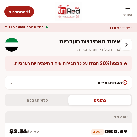
☰
התחברות
תפריט
אורח
בחר חבילה והפעל מיידית
בוקר טוב,
איחוד האמירויות הערביות
בחרו חבילה · התקנה מיידית
🔥 מבצע! 20% הנחה על כל חבילות איחוד האמירויות הערביות
הערות ומידע
⌄
לאחר ההתקנה יש להפעיל נדידת נתונים (Data Roaming). המחיר סופי
וכולל מע״מ. ההתקנה מיידית — לא נשלח כרטיס פיזי.
נתונים
ללא הגבלה
יום אחד
$2.34
0.49 GB
-20%
$2.92