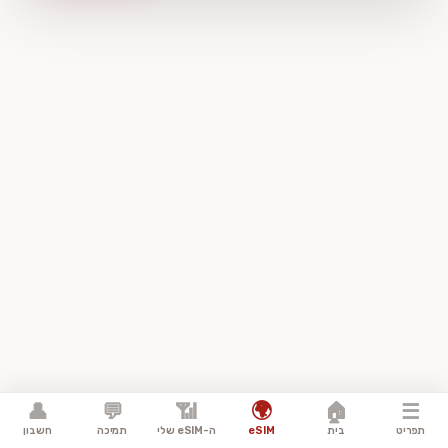
🌍
👤
💬
📶
🏠
☰
תפריט
בית
eSIM
ה-eSIM שלי
תמיכה
חשבון