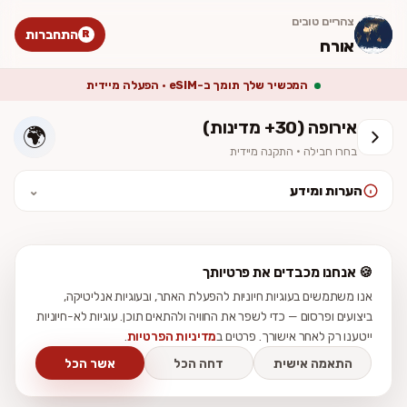
צהריים טובים
התחברות
R
אורח
המכשיר שלך תומך ב-eSIM · הפעלה מיידית
אירופה (30+ מדינות)
🌍
בחרו חבילה · התקנה מיידית
הערות ומידע
⌄
לאחר ההתקנה יש להפעיל נדידת נתונים (Data Roaming). המחיר סופי
וכולל מע״מ. ההתקנה מיידית — לא נשלח כרטיס פיזי.
🍪 אנחנו מכבדים את פרטיותך
אנו משתמשים בעוגיות חיוניות להפעלת האתר, ובעוגיות אנליטיקה,
ביצועים ופרסום — כדי לשפר את החוויה ולהתאים תוכן. עוגיות לא-חיוניות
ייטענו רק לאחר אישורך. פרטים ב
מדיניות הפרטיות
.
התאמה אישית
דחה הכל
אשר הכל