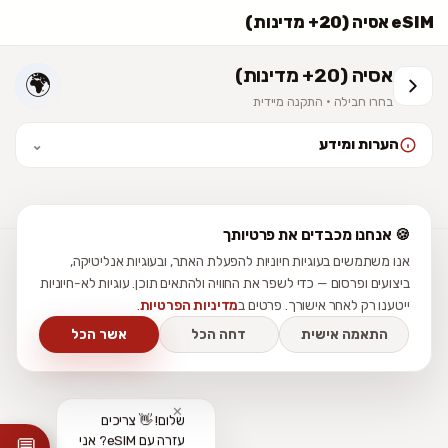
eSIM אסיה (20+ מדינות)
אסיה (20+ מדינות)
🌍
בחרו חבילה · התקנה מיידית
הערות ומידע
⌄
לאחר ההתקנה יש להפעיל נדידת נתונים (Data Roaming). המחיר סופי
וכולל מע״מ. ההתקנה מיידית — לא נשלח כרטיס פיזי.
🍪 אנחנו מכבדים את פרטיותך
אנו משתמשים בעוגיות חיוניות להפעלת האתר, ובעוגיות אנליטיקה,
עזרה
מדריכי התקנה
ביקורות
תנאי שימוש
פרטיות
נגישות
צור קשר
ביצועים ופרסום — כדי לשפר את החוויה ולהתאים תוכן. עוגיות לא-חיוניות
ייטענו רק לאחר אישורך. פרטים ב
מדיניות הפרטיות
.
התאמה אישית
דחה הכל
אשר הכל
✕
שלום! 👋 צריכים
עזרה עם eSIM? אני
💬