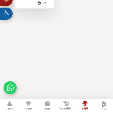
כאן 😊
♿
🌍
👤
💬
🛍️
📶
🏠
בית
eSIM
ה-eSIM שלי
חנות
תמיכה
חשבון