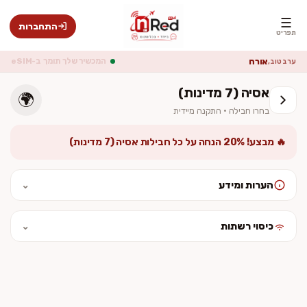
☰
התחברות
תפריט
אורח
המכשיר שלך תומך ב-eSIM
ערב טוב,
אסיה (7 מדינות)
🌍
בחרו חבילה · התקנה מיידית
🔥 מבצע! 20% הנחה על כל חבילות אסיה (7 מדינות)
הערות ומידע
⌄
לאחר ההתקנה יש להפעיל נדידת נתונים (Data Roaming). המחיר סופי
וכולל מע״מ. ההתקנה מיידית — לא נשלח כרטיס פיזי.
כיסוי רשתות
⌄
חבילה עם כיסוי גלובלי בכל היעדים.