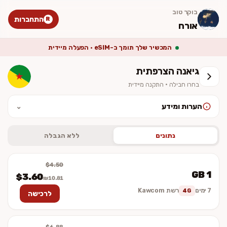
בוקר טוב
התחברות
R
אורח
המכשיר שלך תומך ב-eSIM · הפעלה מיידית
גיאנה הצרפתית
בחרו חבילה · התקנה מיידית
הערות ומידע
⌄
לאחר ההתקנה יש להפעיל נדידת נתונים (Data Roaming). המחיר סופי
וכולל מע״מ. ההתקנה מיידית — לא נשלח כרטיס פיזי.
נתונים
ללא הגבלה
$4.50
1 GB
$3.60
₪10.81
7 ימים
רשת Kawcom
4G
לרכישה