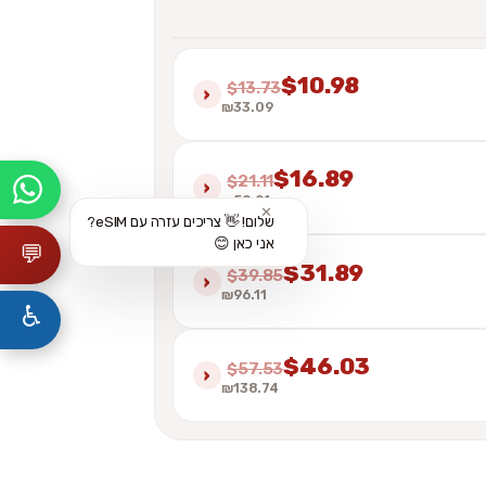
$10.98
$13.73
›
₪33.09
$16.89
$21.11
›
₪50.91
✕
שלום! 👋 צריכים עזרה עם eSIM?
אני כאן 😊
💬
$31.89
$39.85
›
₪96.11
♿
$46.03
$57.53
›
₪138.74