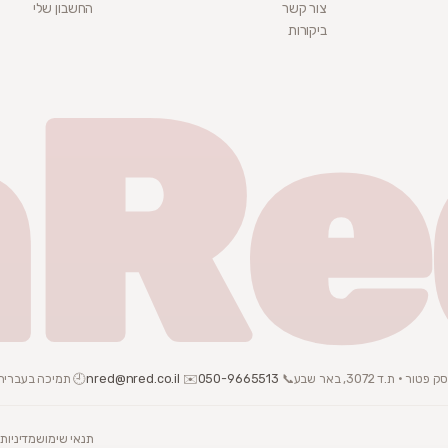
צור קשר
החשבון שלי
ביקורות
nRe
📞
050-9665513
✉️
nred@nred.co.il
🕘 תמיכה בעברית · צ
תנאי שימוש
מדיניות