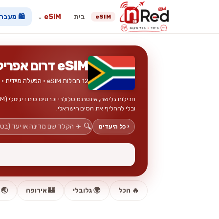
בית
eSIM
🛍️ מעבר
eSIM
⌄
eSIM דרום אפריקה
12 חבילות eSIM · הפעלה מיידית · ללא כרטיס פיזי
ובלי להחליף את הסים הישראלי.
🔍
‹ כל היעדים
🔥 הכל
🌍 גלובלי
🏰 אירופה
🌏 