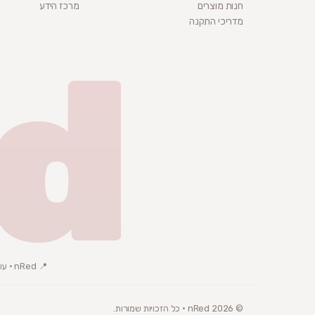
חנות מוצרים
מרכז הידע
מדריכי התקנה
d
📍 nRed · עוסק פטור · ת.ד 3072, באר שבע
© 2026 nRed · כל הזכויות שמורות.