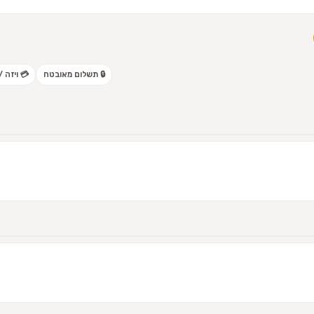
🔒 תשלום מאובטח
💳 ויזה