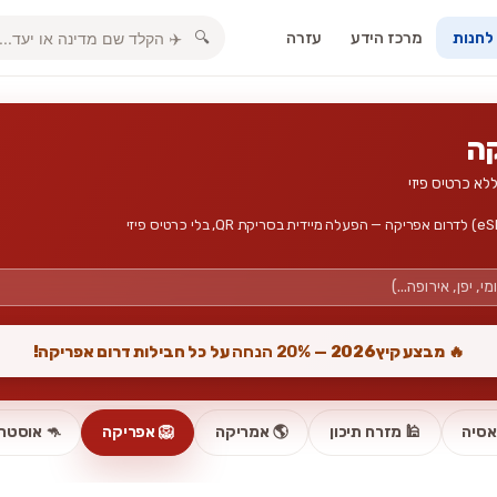
מרכז הידע
עזרה
🔍
 לחנות
חבילות גלישה, אינטרנט סלולרי וכרטיס סים דיגיטלי (eSIM) לדרום אפריקה — הפעלה מיידית בסריקת QR, בלי כרטיס פיזי
🔥 מבצע קיץ2026 —
20% הנחה
על כל חבילות דרום אפריקה!
אסיה
🕌 מזרח תיכון
🌎 אמריקה
🦁 אפריקה
🦘 אוסטרל