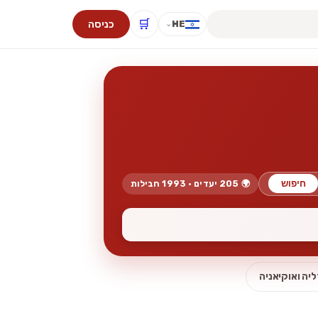
🛒
כניסה
HE
⌄
חיפוש
🌍 205 יעדים · 1993 חבילות
יה ואוקיאניה