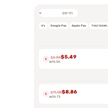
 / מאסטרקארד
Apple Pay
Google Pay
ביט
$5.49
$6.86
›
₪16.56
$8.86
$11.08
›
₪26.72