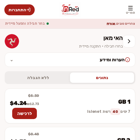
☰
התחברות
תפריט
אורח
בחר חבילה והפעל מיידית
צהריים טובים,
האי מאן
בחרו חבילה · התקנה מיידית
הערות ומידע
⌄
לאחר ההתקנה יש להפעיל נדידת נתונים (Data Roaming). המחיר סופי
וכולל מע״מ. ההתקנה מיידית — לא נשלח כרטיס פיזי.
נתונים
ללא הגבלה
$5.30
1 GB
$4.24
₪12.73
7 ימים
רשת Islenet
4G
לרכישה
$8.48