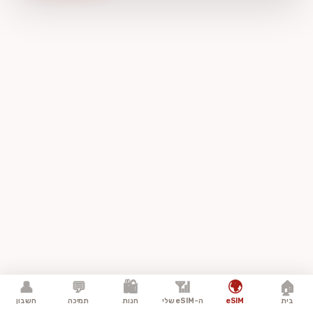
🌍
👤
💬
🛍️
📶
🏠
בית
eSIM
ה-eSIM שלי
חנות
תמיכה
חשבון