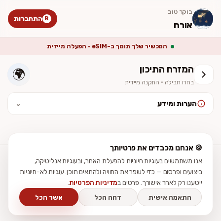
בוקר טוב
התחברות
R
אורח
המכשיר שלך תומך ב-eSIM · הפעלה מיידית
המזרח התיכון
🌍
בחרו חבילה · התקנה מיידית
הערות ומידע
⌄
לאחר ההתקנה יש להפעיל נדידת נתונים (Data Roaming). המחיר סופי
וכולל מע״מ. ההתקנה מיידית — לא נשלח כרטיס פיזי.
🍪 אנחנו מכבדים את פרטיותך
אנו משתמשים בעוגיות חיוניות להפעלת האתר, ובעוגיות אנליטיקה,
עזרה
מדריכי התקנה
ביקורות
תנאי שימוש
פרטיות
נגישות
צור קשר
ביצועים ופרסום — כדי לשפר את החוויה ולהתאים תוכן. עוגיות לא-חיוניות
ייטענו רק לאחר אישורך. פרטים ב
מדיניות הפרטיות
.
התאמה אישית
דחה הכל
אשר הכל