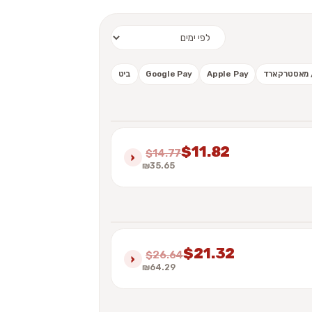
 / מאסטרקארד
Apple Pay
Google Pay
ביט
$11.82
$14.77
›
₪35.65
$21.32
$26.64
›
₪64.29