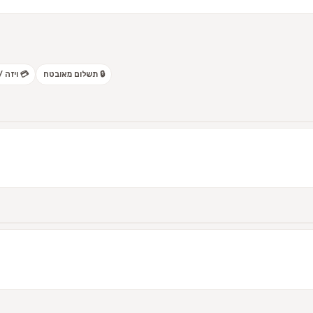
🔒 תשלום מאובטח
💳 ויזה