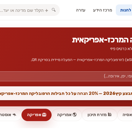
מרכז הידע
עזרה
🔍
 לחנות
חבילות גלישה, אינטרנט סלולרי וכרטיס סים דיגיטלי (eSIM) להרפובליקה המרכז-אפריקאית — הפעלה מיידית בסריקת QR,
צע קיץ2026 —
20% הנחה
על כל חבילות הרפובליקה המרכז-אפריקא
אסיה
🕌 מזרח תיכון
🌎 אמריקה
🦁 אפריקה
🦘 אוסטרל