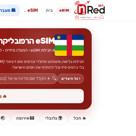
בית
eSIM
🛍️ מעבר
eSIM
⌄
eSIM הרפובליקה המרכז-אפריקאית
4 חבילות eSIM · הפעלה מיידית · ללא כרטיס פיזי
בלי כרטיס פיזי ובלי להחליף את הסים הישראלי.
🔍
‹ כל היעדים
🔥 מב
🔥 הכל
🌍 גלובלי
🏰 אירופה
🌏 