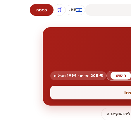
🛒
כניסה
HE
⌄
חיפוש
🌍 205 יעדים · 1999 חבילות
ית!
יה ואוקיאניה