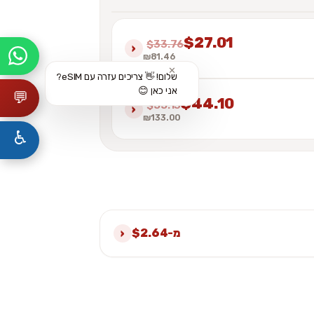
$27.01
$33.76
›
₪81.46
✕
שלום! 👋 צריכים עזרה עם eSIM?
אני כאן 😊
💬
$44.10
$55.13
›
₪133.00
♿
›
מ-$2.64