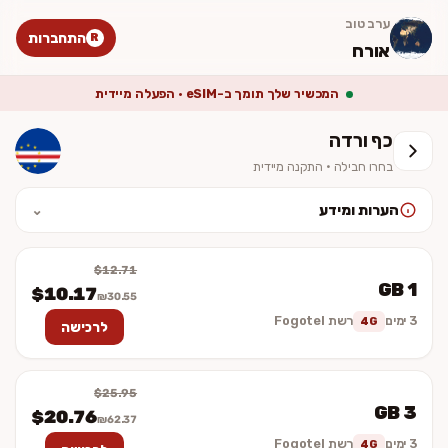
ערב טוב
התחברות
R
אורח
המכשיר שלך תומך ב-eSIM · הפעלה מיידית
כף ורדה
בחרו חבילה · התקנה מיידית
הערות ומידע
⌄
לאחר ההתקנה יש להפעיל נדידת נתונים (Data Roaming). המחיר סופי
וכולל מע״מ. ההתקנה מיידית — לא נשלח כרטיס פיזי.
$12.71
1 GB
$10.17
₪30.55
3 ימים
רשת Fogotel
4G
לרכישה
$25.95
3 GB
$20.76
₪62.37
3 ימים
רשת Fogotel
4G