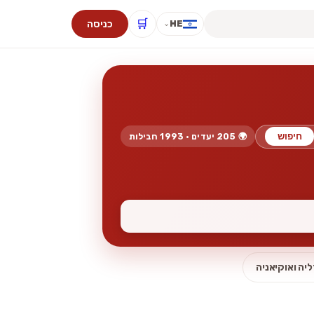
🛒
כניסה
HE
⌄
חיפוש
🌍 205 יעדים · 1993 חבילות
יה ואוקיאניה