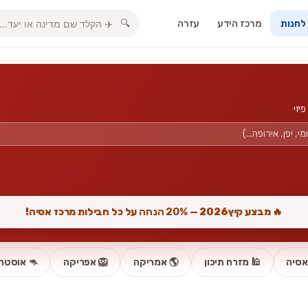
מרכז הידע
עזרה
🔍
 לחנות
🔥 מבצע קיץ2026 —
20% הנחה
על כל חבילות מרכז אסיה!
אסיה
🕌 מזרח תיכון
🌎 אמריקה
🦁 אפריקה
🦘 אוסטרל