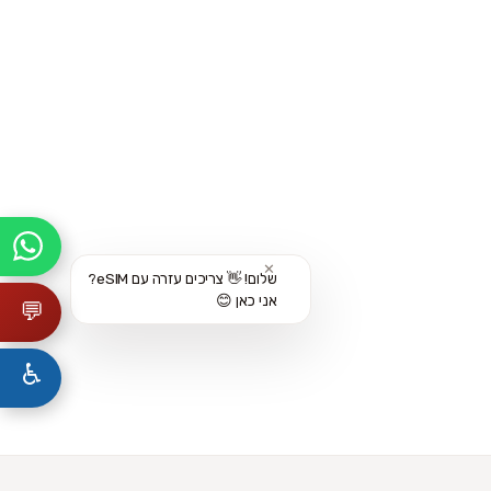
✕
שלום! 👋 צריכים עזרה עם eSIM?
אני כאן 😊
💬
♿