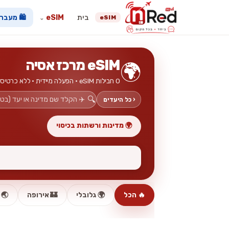
בית
eSIM
🛍️ מעבר
eSIM
⌄
eSIM מרכז אסיה
🌍
0 חבילות eSIM · הפעלה מיידית · ללא כרטיס פיזי
🔍
‹ כל היעדים
🌍 מדינות ורשתות בכיסוי
🔥 הכל
🌍 גלובלי
🏰 אירופה
🌏 