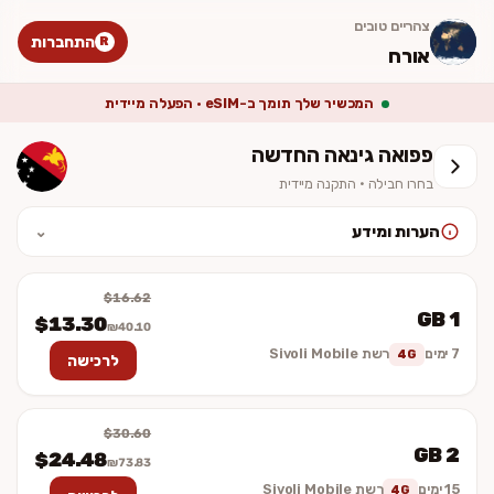
צהריים טובים
התחברות
R
אורח
המכשיר שלך תומך ב-eSIM · הפעלה מיידית
פפואה גינאה החדשה
בחרו חבילה · התקנה מיידית
הערות ומידע
⌄
לאחר ההתקנה יש להפעיל נדידת נתונים (Data Roaming). המחיר סופי
וכולל מע״מ. ההתקנה מיידית — לא נשלח כרטיס פיזי.
$16.62
1 GB
$13.30
₪40.10
7 ימים
רשת Sivoli Mobile
4G
לרכישה
$30.60
2 GB
$24.48
₪73.83
15 ימים
רשת Sivoli Mobile
4G