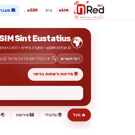
בית
eSIM
🛍️ מעבר
eSIM
⌄
SIM Sint Eustatius
🌍
0 חבילות eSIM · הפעלה מיידית · ללא כרטיס פיזי
🔍
‹ כל היעדים
🌍 מדינות ורשתות בכיסוי
🔥 הכל
🌍 גלובלי
🏰 אירופה
🌏 