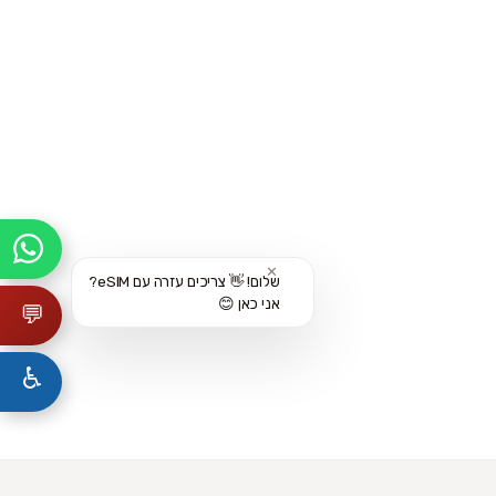
✕
שלום! 👋 צריכים עזרה עם eSIM?
אני כאן 😊
💬
♿