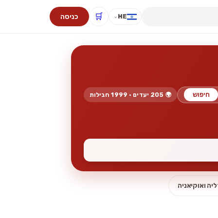
🛒
כניסה
HE
⌄
חיפוש
🌍 205 יעדים · 1999 חבילות
יה ואוקיאניה