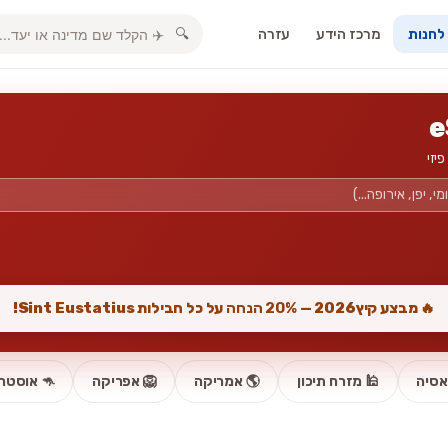
מרכז הידע
עזרה
🔍
 לחנות
e
🔥 מבצע קיץ2026 —
20% הנחה
על כל חבילות Sint Eustatius!
אסיה
🕌 מזרח תיכון
🌎 אמריקה
🦁 אפריקה
🦘 אוסטרל