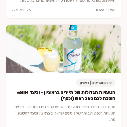
ה-eSIM. כאן כל מה שצריך לעשות כדי להישאר מחובר בלי בעיות.
מערכת nRed
22/07/2026
טיפים וטריקים | ראוניון
הטעויות הגדולות של תיירים בראוניון – וכיצד eSIM
חוסכת לכם כאב ראש (וכסף)
מהבחירה בחבילה הלא נכונה ועד לשכחת ההגדרות החיוניות – גלו את
הטעויות הנפוצות ביותר של נוסעים ישראליים בראוניון וכיצד להימנע
מהן.