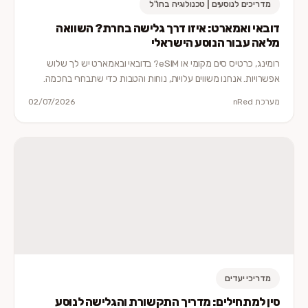
מדריכים לנוסעים | טכנולוגיה בחו"ל
דובאי ואמארט: איזו דרך גלישה בחרת? השוואה
מלאה עבור הנוסע הישראלי
רומינג, כרטיס סים מקומי או eSIM? בדובאי ובאמארט יש לך שלוש
אפשרויות. אנחנו משווים עלויות, נוחות והטבות כדי שתבחרי בחכמה.
מערכת nRed
02/07/2026
מדריכי יעדים
סין למתחילים: מדריך התקשורת והגלישה לנוסע