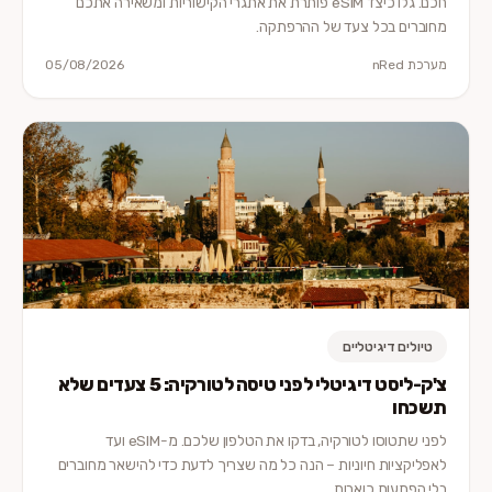
חכם. גלו כיצד eSIM פותרת את אתגרי הקישוריות ומשאירה אתכם
מחוברים בכל צעד של ההרפתקה.
מערכת nRed
05/08/2026
טיולים דיגיטליים
צ'ק-ליסט דיגיטלי לפני טיסה לטורקיה: 5 צעדים שלא
תשכחו
לפני שתטוסו לטורקיה, בדקו את הטלפון שלכם. מ-eSIM ועד
לאפליקציות חיוניות – הנה כל מה שצריך לדעת כדי להישאר מחוברים
בלי הפתעות כואבות.