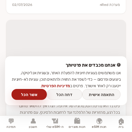
מערכת nRed
02/07/2026
🍪 אנחנו מכבדים את פרטיותך
אנו משתמשים בעוגיות חיוניות להפעלת האתר, ובעוגיות אנליטיקה,
ביצועים ופרסום — כדי לשפר את החוויה ולהתאים תוכן. עוגיות לא-חיוניות
מדריכי יעדים
ייטענו רק לאחר אישורך. פרטים ב
מדיניות הפרטיות
.
פינלנד בעיניים פתוחות: מדריך הגלישה והתקשורת
התאמה אישית
דחה הכל
אשר הכל
לנוסע הישראלי
פינלנד היא מדינת הטכנולוגיה של אירופה. תגלו איך להישאר מחובר
בכל רגע, מהזוריות של הלפלנד ועד לרחובות הלסינקי, עם פתרונות
גלישה חכמים וזולים.
💬
👤
📶
🛍️
🌍
🏠
בית
חנות eSIM
חנות מוצרים
ה-eSIM שלי
חשבון
תמיכה
מערכת nRed
02/07/2026