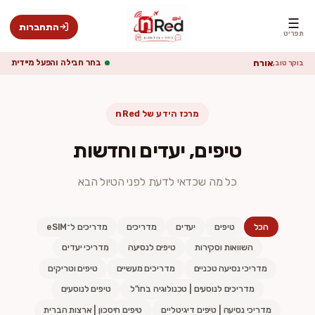
☰
התחברות
תפריט
אורח
המכשיר שלך תומך ב-eSIM
בוקר טוב,
מרכז הידע של nRed
טיפים, יעדים וחדשות
כל מה שכדאי לדעת לפני הטיול הבא
הכל
טיפים
יעדים
מדריכים
מדריכים ל־eSIM
השוואות וסקירות
טיפים לנסיעה
מדריכי יעדים
מדריכי נסיעה טכניים
מדריכים מעשיים
טיפים וטריקים
מדריכים לנוסעים | טכנולוגיה בחו"ל
טיפים לנוסעים
מדריכי נסיעה | טיפים דיגיטליים
טיפים חיסכון | ארצות הברית