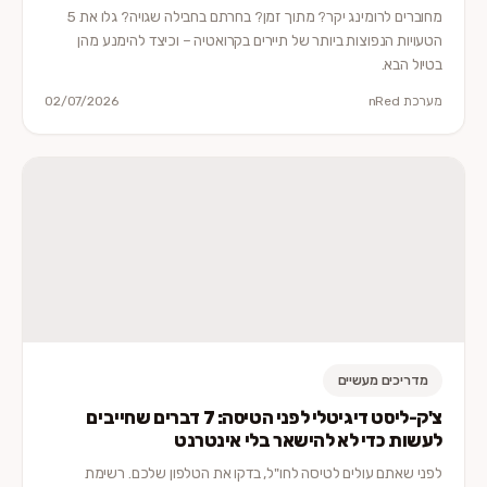
מחוברים לרומינג יקר? מתוך זמן? בחרתם בחבילה שגויה? גלו את 5
הטעויות הנפוצות ביותר של תיירים בקרואטיה – וכיצד להימנע מהן
בטיול הבא.
מערכת nRed
02/07/2026
מדריכים מעשיים
צ'ק-ליסט דיגיטלי לפני הטיסה: 7 דברים שחייבים
לעשות כדי לא להישאר בלי אינטרנט
לפני שאתם עולים לטיסה לחו"ל, בדקו את הטלפון שלכם. רשימת