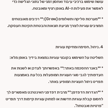
עושה שימוש ברכיבי עיבוד ואחסון זמני של נתוני הגלישה כדי
לאפשר את פעילות ה-AI באופן רציף ומאובטח.
* **מערכות סליקה ותשלומים (Grow):** רכיבים מאובטחים
המציבים עוגיות לצורך מניעת הונאות והבטחת תקינות העסקה.
4. ניהול, חסימה ומחיקת עוגיות
השליטה על השימוש בקובצי עוגיות נמצאת בידיך באופן מלא:
* **באנר ההסכמה באתר:** באפשרותך לעדכן או לשנות את
העדפותיך לגבי סוגי העוגיות המופעלות בכל עת באמצעות
תפריט ניהול העוגיות המופיע באתר.
* **הגדרות הדפדפן:** מרבית דפדפני האינטרנט מאפשרים לך
לחסום קבלת עוגיות חדשות או למחוק עוגיות קיימות דרך תפריט
"פרטיות ואבטחה".