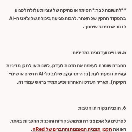
* *לתשומת לבך:* חסימה או מחיקה של עוגיות עלולה לפגוע
בתפקוד התקין של האתר, לרבות פגיעה ביכולת של צ'אט ה-AI
לזכור את פרטי שיחתך.
5. שינויים ועדכונים במדיניות
החברה שומרת לעצמה את הזכות לעדכן, לשנות או לתקן מדיניות
עוגיות זו מעת לעת (בין היתר עקב שילוב כלי AI חדשים או שינויי
חקיקה). תאריך העדכון האחרון יופיע תמיד בראש עמוד זה.
6. תוכנית נקודות והטבות
לפרטים על אופן צבירת ומימוש נקודות ותוכנית ההפניות באתר,
ראו את
תקנון תוכנית הנאמנות והחברים של nRed
.