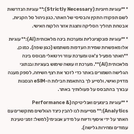
* **עוגיות חיוניות (Strictly Necessary):** עוגיות הנדרשות
לשם תפקודו התקין והבסיסי של האתר, כגון ניהול סל הקניות,
אבטחת תהליך הסליקה והצגת אזור הלקוח האישי.
* **עוגיות פונקציונליות ומערכות בינה מלאכותית (AI):** עוגיות
אלו מאפשרות שמירת העדפות משתמש (כגון שפה). כמו כן,
**האתר מפעיל צ'אט ומערכת עוזר וירטואלי מבוסס בינה
מלאכותית (AI)**. מערכת זו עושה שימוש בעוגיות ובנתוני
הגלישה השמורים באתר כדי לזכור את רצף השיחה, לספק מענה
מדויק ואישי, ולסייע לך בהתאמת חבילות ה-eSIM הנכונות
עבורך בהתבסס על פעולותיך באתר.
* **עוגיות ביצועים ואנליטיקה (Performance &
Analytics):** מסייעות לנו להבין כיצד הגולשים מתקשרים עם
האתר על ידי איסוף ודיווח על מידע אנונימי (למשל: זמני טעינת
עמודים ומהירות גלישה).