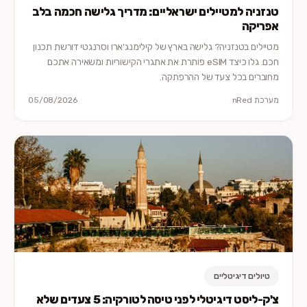
טנזניה למטיילים ישראליים: מדריך גלישה חכמה בלב
אפריקה
מטיילים בטנזניה? גלישה בארץ של קילימנג'ארו וסרנגטי דורשת תכנון
חכם. גלו כיצד eSIM פותרת את אתגרי הקישוריות ומשאירה אתכם
מחוברים בכל צעד של ההרפתקה.
מערכת nRed
05/08/2026
טיולים דיגיטליים
צ'ק-ליסט דיגיטלי לפני טיסה לטורקיה: 5 צעדים שלא