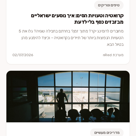
טיפים וטריקים
קרואטיה וטעויות הסים: איך נוסעים ישראליים
מבזבזים כסף בלי לדעת
מחוברים לרומינג יקר? מתוך זמן? בחרתם בחבילה שגויה? גלו את 5
הטעויות הנפוצות ביותר של תיירים בקרואטיה – וכיצד להימנע מהן
בטיול הבא.
מערכת nRed
02/07/2026
מדריכים מעשיים