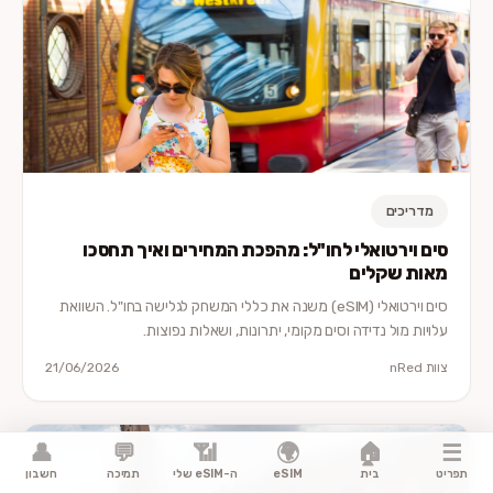
מדריכים
סים וירטואלי לחו"ל: מהפכת המחירים ואיך תחסכו
מאות שקלים
סים וירטואלי (eSIM) משנה את כללי המשחק לגלישה בחו"ל. השוואת
עלויות מול נדידה וסים מקומי, יתרונות, ושאלות נפוצות.
צוות nRed
21/06/2026
👤
💬
📶
🌍
🏠
☰
תפריט
בית
eSIM
ה-eSIM שלי
תמיכה
חשבון