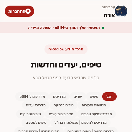
ערב טוב
התחברות
R
אורח
המכשיר שלך תומך ב-eSIM · הפעלה מיידית
מרכז הידע של nRed
טיפים, יעדים וחדשות
כל מה שכדאי לדעת לפני הטיול הבא
הכל
טיפים
יעדים
מדריכים
מדריכים ל־eSIM
השוואות וסקירות
טיפים לנסיעה
מדריכי יעדים
מדריכי נסיעה טכניים
מדריכים מעשיים
טיפים וטריקים
מדריכים לנוסעים | טכנולוגיה בחו"ל
טיפים לנוסעים
מדריכי נסיעה | טיפים דיגיטליים
טיפים חיסכון | ארצות הברית