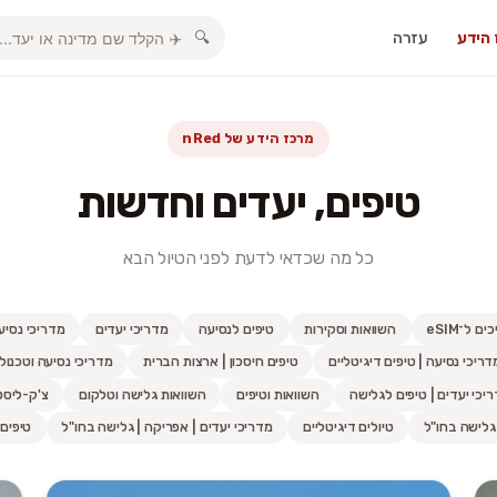
הידע
עזרה
🔍
מרכז הידע של nRed
טיפים, יעדים וחדשות
כל מה שכדאי לדעת לפני הטיול הבא
ם ל־eSIM
השוואות וסקירות
טיפים לנסיעה
מדריכי יעדים
מדריכי נסיע
דריכי נסיעה | טיפים דיגיטליים
טיפים חיסכון | ארצות הברית
מדריכי נסיעה וטכנולו
יכי יעדים | טיפים לגלישה
השוואות וטיפים
השוואות גלישה וטלקום
צ'ק-ליסט
גלישה בחו"ל
טיולים דיגיטליים
מדריכי יעדים | אפריקה | גלישה בחו"ל
טיפים 