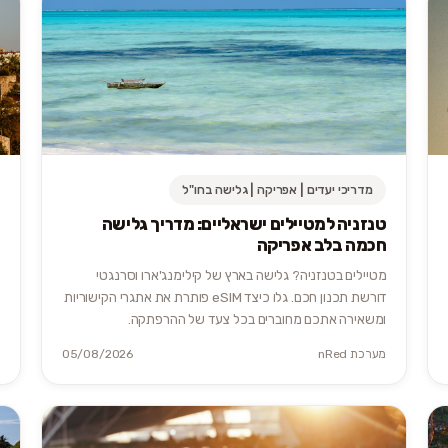
מדריכי יעדים | אפריקה | גלישה בחו"ל
טנזניה למטיילים ישראליים: מדריך גלישה
חכמה בלב אפריקה
מטיילים בטנזניה? גלישה בארץ של קילימנג'ארו וסרנגטי
דורשת תכנון חכם. גלו כיצד eSIM פותרת את אתגרי הקישוריות
ומשאירה אתכם מחוברים בכל צעד של ההרפתקה.
מערכת nRed
05/08/2026