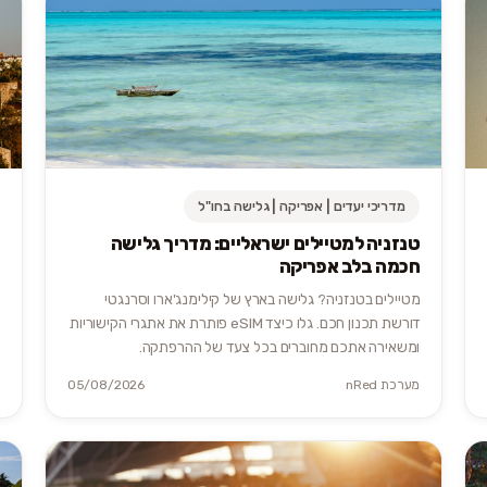
מדריכי יעדים | אפריקה | גלישה בחו"ל
טנזניה למטיילים ישראליים: מדריך גלישה
חכמה בלב אפריקה
מטיילים בטנזניה? גלישה בארץ של קילימנג'ארו וסרנגטי
דורשת תכנון חכם. גלו כיצד eSIM פותרת את אתגרי הקישוריות
ומשאירה אתכם מחוברים בכל צעד של ההרפתקה.
מערכת nRed
05/08/2026