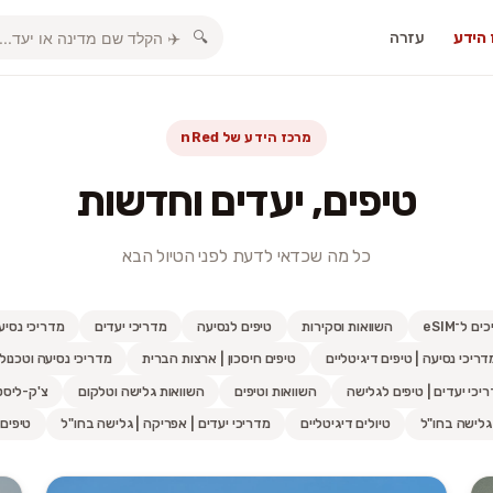
הידע
עזרה
🔍
מרכז הידע של nRed
טיפים, יעדים וחדשות
כל מה שכדאי לדעת לפני הטיול הבא
ם ל־eSIM
השוואות וסקירות
טיפים לנסיעה
מדריכי יעדים
מדריכי נסיע
דריכי נסיעה | טיפים דיגיטליים
טיפים חיסכון | ארצות הברית
מדריכי נסיעה וטכנולו
יכי יעדים | טיפים לגלישה
השוואות וטיפים
השוואות גלישה וטלקום
צ'ק-ליסט
גלישה בחו"ל
טיולים דיגיטליים
מדריכי יעדים | אפריקה | גלישה בחו"ל
טיפים 