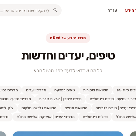
הידע
עזרה
🔍
מרכז הידע של nRed
טיפים, יעדים וחדשות
כל מה שכדאי לדעת לפני הטיול הבא
ם ל־eSIM
השוואות וסקירות
טיפים לנסיעה
מדריכי יעדים
מדריכי נסיע
דריכי נסיעה | טיפים דיגיטליים
טיפים חיסכון | ארצות הברית
מדריכי נסיעה וטכנולו
יכי יעדים | טיפים לגלישה
השוואות וטיפים
השוואות גלישה וטלקום
צ'ק-ליסט
גלישה בחו"ל
טיולים דיגיטליים
מדריכי יעדים | אפריקה | גלישה בחו"ל
טיפים 