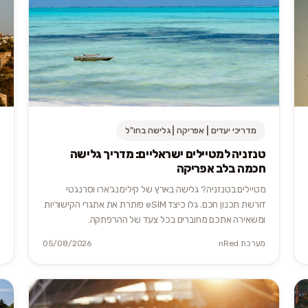
מדריכי יעדים | אפריקה | גלישה בחו"ל
טנזניה למטיילים ישראליים: מדריך גלישה
חכמה בלב אפריקה
מטיילים בטנזניה? גלישה בארץ של קילימנג'ארו וסרנגטי
דורשת תכנון חכם. גלו כיצד eSIM פותרת את אתגרי הקישוריות
ומשאירה אתכם מחוברים בכל צעד של ההרפתקה.
מערכת nRed
05/08/2026