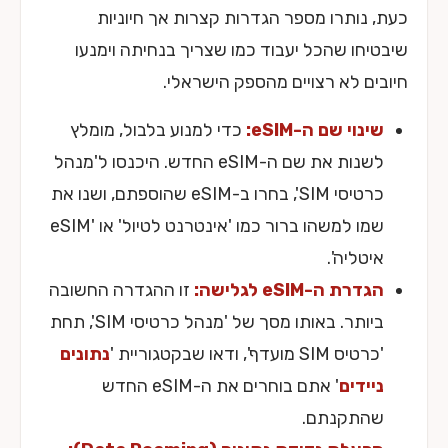
כעת, נותרו מספר הגדרות קצרות אך חיוניות
שיבטיחו שהכל יעבוד כמו שצריך בנחיתה וימנעו
חיובים לא רצויים מהספק הישראלי.
שינוי שם ה-eSIM:
כדי למנוע בלבול, מומלץ
לשנות את שם ה-eSIM החדש. היכנסו ל'מנהל
כרטיסי SIM', בחרו ב-eSIM שהוספתם, ושנו את
שמו למשהו ברור כמו 'אינטרנט לטיול' או 'eSIM
איטליה'.
הגדרת ה-eSIM לגלישה:
זו ההגדרה החשובה
ביותר. באותו מסך של 'מנהל כרטיסי SIM', תחת
'כרטיס SIM מועדף', ודאו שבקטגוריית '
נתונים
ניידים
' אתם בוחרים את ה-eSIM החדש
שהתקנתם.