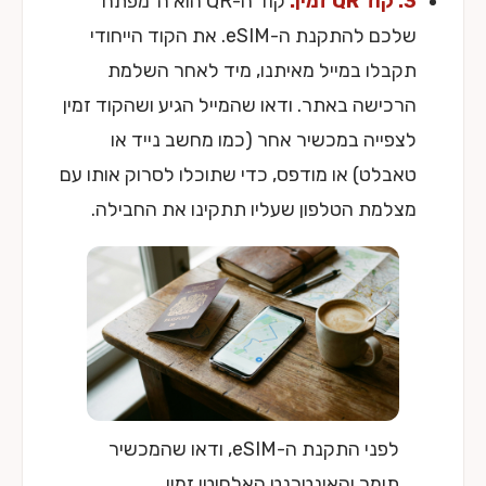
3. קוד QR זמין:
קוד ה-QR הוא ה"מפתח"
שלכם להתקנת ה-eSIM. את הקוד הייחודי
תקבלו במייל מאיתנו, מיד לאחר השלמת
הרכישה באתר. ודאו שהמייל הגיע ושהקוד זמין
לצפייה במכשיר אחר (כמו מחשב נייד או
טאבלט) או מודפס, כדי שתוכלו לסרוק אותו עם
מצלמת הטלפון שעליו תתקינו את החבילה.
לפני התקנת ה-eSIM, ודאו שהמכשיר
תומך והאינטרנט האלחוטי זמין.