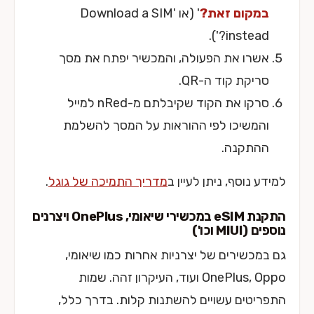
במקום זאת?
' (או 'Download a SIM
instead?').
אשרו את הפעולה, והמכשיר יפתח את מסך
סריקת קוד ה-QR.
סרקו את הקוד שקיבלתם מ-nRed למייל
והמשיכו לפי ההוראות על המסך להשלמת
ההתקנה.
למידע נוסף, ניתן לעיין ב
מדריך התמיכה של גוגל
.
התקנת eSIM במכשירי שיאומי, OnePlus ויצרנים
נוספים (MIUI וכו')
גם במכשירים של יצרניות אחרות כמו שיאומי,
OnePlus, Oppo ועוד, העיקרון זהה. שמות
התפריטים עשויים להשתנות קלות. בדרך כלל,