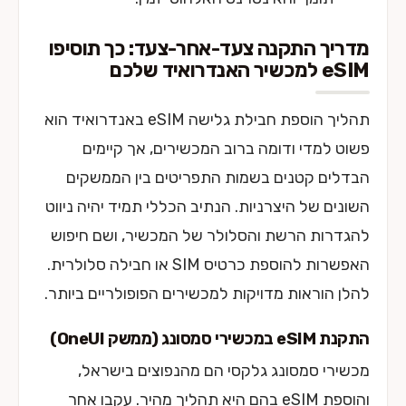
מדריך התקנה צעד-אחר-צעד: כך תוסיפו
eSIM למכשיר האנדרואיד שלכם
תהליך הוספת חבילת גלישה eSIM באנדרואיד הוא
פשוט למדי ודומה ברוב המכשירים, אך קיימים
הבדלים קטנים בשמות התפריטים בין הממשקים
השונים של היצרניות. הנתיב הכללי תמיד יהיה ניווט
להגדרות הרשת והסלולר של המכשיר, ושם חיפוש
האפשרות להוספת כרטיס SIM או חבילה סלולרית.
להלן הוראות מדויקות למכשירים הפופולריים ביותר.
התקנת eSIM במכשירי סמסונג (ממשק OneUI)
מכשירי סמסונג גלקסי הם מהנפוצים בישראל,
והוספת eSIM בהם היא תהליך מהיר. עקבו אחר