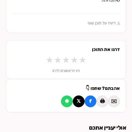
⚠️ דיווח על תוכן שגוי
דרגו את התוכן
★
★
★
★
★
היו הראשונים לדרג
אהבתם? שתפו 👇
𝕏
f
🖨️
✉️
🟢
אולי יעניין אתכם