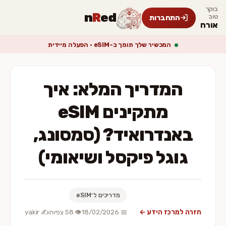
בוקר
n
R
ed
טוב
התחברות
אורח
המכשיר שלך תומך ב-eSIM · הפעלה מיידית
המדריך המלא: איך
מתקינים eSIM
באנדרואיד? (סמסונג,
גוגל פיקסל ושיאומי)
מדריכים ל־eSIM
חזרה למרכז הידע ←
📅 18/02/2026
👁️ 58 צפיות
✍️ yakir