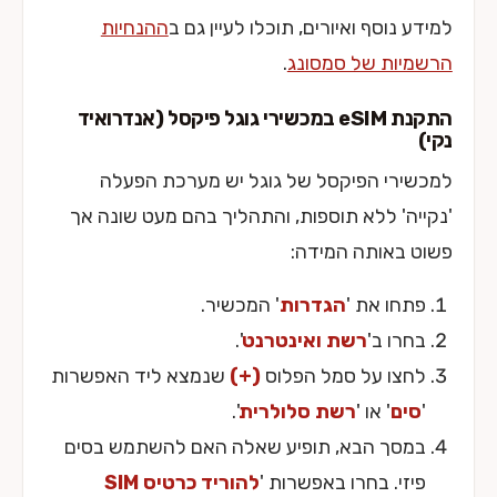
למידע נוסף ואיורים, תוכלו לעיין גם ב
ההנחיות
הרשמיות של סמסונג
.
התקנת eSIM במכשירי גוגל פיקסל (אנדרואיד
נקי)
למכשירי הפיקסל של גוגל יש מערכת הפעלה
'נקייה' ללא תוספות, והתהליך בהם מעט שונה אך
פשוט באותה המידה:
פתחו את '
הגדרות
' המכשיר.
בחרו ב'
רשת ואינטרנט
'.
לחצו על סמל הפלוס
(+)
שנמצא ליד האפשרות
'
סים
' או '
רשת סלולרית
'.
במסך הבא, תופיע שאלה האם להשתמש בסים
פיזי. בחרו באפשרות '
להוריד כרטיס SIM