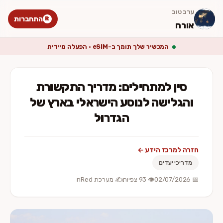
ערב טוב
התחברות
R
אורח
המכשיר שלך תומך ב-eSIM · הפעלה מיידית
סין למתחילים: מדריך התקשורת
והגלישה לנוסע הישראלי בארץ של
הגדרול
חזרה למרכז הידע ←
מדריכי יעדים
📅 02/07/2026
👁️ 93 צפיות
✍️ מערכת nRed