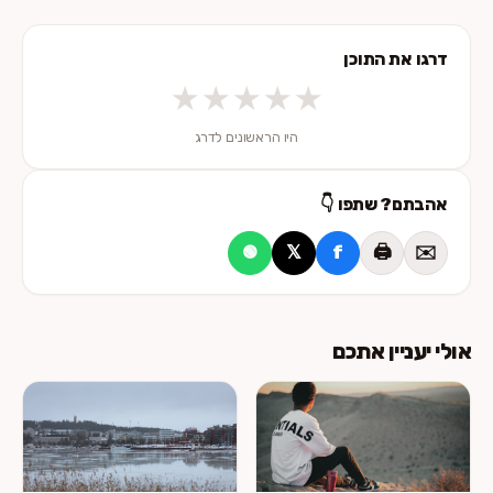
דרגו את התוכן
★
★
★
★
★
היו הראשונים לדרג
אהבתם? שתפו 👇
𝕏
f
🖨️
✉️
🟢
אולי יעניין אתכם