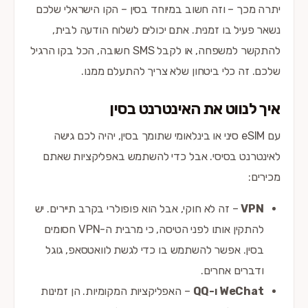
יתרה מכך – וזה חשוב במיוחד בסין – הקו הישראלי שלכם
נשאר פעיל בו זמנית. אתם יכולים לשלוח הודעה לבית,
להתקשר למשפחה, או לקבל SMS חשובה, הכל בקו הרגיל
שלכם. זה כלי ביטחון שלא צריך להתעלם ממנו.
איך לנווט את האינטרנט בסין
עם eSIM סיני או בינלאומי שתומך בסין, יהיה לכם גישה
לאינטרנט בסיסי. אבל כדי להשתמש באפליקציות שאתם
מכירים:
VPN
– זה לא חוקי, אבל הוא פופולרי בקרב תיירים. יש
להתקין אותו לפני הטיסה, כי מרבית ה-VPN חסומים
בסין. אפשר להשתמש בו כדי לגשת לוואטסאפ, גוגל
ודברים אחרים.
WeChat ו-QQ
– האפליקציות המקומיות. הן זמינות