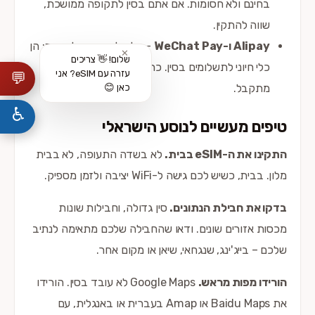
בחינם ולא חסומות. אם אתם בסין לתקופה ממושכת,
שווה להתקין.
Alipay ו-WeChat Pay
– אלה לא רק אפליקציות; הן
✕
שלום! 👋 צריכים
כלי חיוני לתשלומים בסין. כרטיס אשראי זר לעיתים לא
עזרה עם eSIM? אני
💬
מתקבל.
כאן 😊
♿
טיפים מעשיים לנוסע הישראלי
התקינו את ה-eSIM בבית.
לא בשדה התעופה, לא בבית
מלון. בבית, כשיש לכם גישה ל-WiFi יציבה ולזמן מספיק.
בדקו את חבילת הנתונים.
סין גדולה, וחבילות שונות
מכסות אזורים שונים. ודאו שהחבילה שלכם מתאימה לנתיב
שלכם – בייג'ינג, שנגחאי, שיאן או מקום אחר.
הורידו מפות מראש.
Google Maps לא עובד בסין. הורידו
את Baidu Maps או Amap בעברית או באנגלית, עם