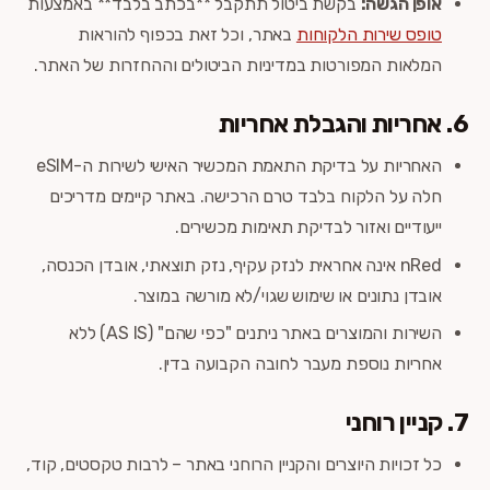
אופן הגשה:
בקשת ביטול תתקבל **בכתב בלבד** באמצעות
טופס שירות הלקוחות
באתר, וכל זאת בכפוף להוראות
המלאות המפורטות במדיניות הביטולים וההחזרות של האתר.
6. אחריות והגבלת אחריות
האחריות על בדיקת התאמת המכשיר האישי לשירות ה-eSIM
חלה על הלקוח בלבד טרם הרכישה. באתר קיימים מדריכים
ייעודיים ואזור לבדיקת תאימות מכשירים.
nRed אינה אחראית לנזק עקיף, נזק תוצאתי, אובדן הכנסה,
אובדן נתונים או שימוש שגוי/לא מורשה במוצר.
השירות והמוצרים באתר ניתנים "כפי שהם" (AS IS) ללא
אחריות נוספת מעבר לחובה הקבועה בדין.
7. קניין רוחני
כל זכויות היוצרים והקניין הרוחני באתר – לרבות טקסטים, קוד,