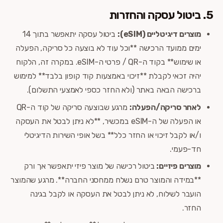
5. ביטול עסקה והחזרות
מוצרים דיגיטליים (eSIM):
ביטול עסקה יתאפשר בתוך 14
ימים ממועד הרכישה **וכל עוד לא בוצעה כל סריקה, הפעלה
או שימוש** בקוד ה-QR / פרטי ה-eSIM. במקרה זה, הלקוח
יהיה זכאי לקבלת **זיכוי באמצעות קוד קופון בלבד** למימוש
ברכישה הבאה באתר (ולא החזר כספי לאמצעי התשלום).
לאחר סריקה/הפעלה:
מרגע שבוצעה סריקה של קוד ה-QR
או הפעלה של ה-eSIM במכשיר, **לא ניתן לבטל את העסקה
ו/או לקבל זיכוי או החזר כלל** בשל אופי השירות הדיגיטלי
חד-פעמי.
מוצרים פיזיים:
ביטול רכישה של מוצר פיזי יתאפשר אך ורק
**במידה והמוצר טרם נשלח ממחסני החברה**. מרגע שהמוצר
הועבר לשילוח, לא ניתן לבטל את העסקה או לקבל בגינה
החזר.