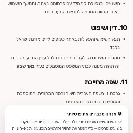
השינויים ייכנסו לתוקף מיד עם פרסומם באתר, והמשך השימוש
באתר מהווה הסכמה לתנאים המעודכנים.
10. דין ושיפוט
תנאי השימוש והפעילות באתר כפופים לדיני מדינת ישראל
בלבד.
סמכות השיפוט הבלעדית והייחודית לכל עניין הנובע מהסכם
זה תהיה נתונה לבתי המשפט המוסמכים בעיר
באר שבע
.
11. שפה מחייבת
גרסה זו בשפה העברית היא הגרסה המקורית, המוסמכת
והמחייבת היחידה בין הצדדים.
בעתיד עשויות להתווסף גרסאות מתורגמות בשפות נוספות
🍪 אנחנו מכבדים את פרטיותך
(כגון אנגלית, ערבית, רוסית) לצורכי נוחות הגולשים בלבד, ובכל
אנו משתמשים בעוגיות חיוניות להפעלת האתר, ובעוגיות אנליטיקה,
מקרה של סתירה – הנוסח בעברית הוא שיקבע.
ביצועים ופרסום — כדי לשפר את החוויה ולהתאים תוכן. עוגיות לא-חיוניות