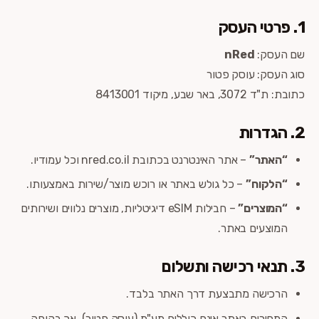
1. פרטי העסק
שם העסק:
nRed
סוג העסק: עוסק פטור
כתובת: ת"ד 3072, באר שבע, מיקוד 8413001
2. הגדרות
“האתר”
– אתר האינטרנט בכתובת nred.co.il וכל עמודיו.
“הלקוח”
– כל גולש באתר או רוכש מוצר/שירות באמצעותו.
“המוצרים”
– חבילות eSIM דיגיטליות, מוצרים נלווים ושירותים
המוצעים באתר.
3. תנאי רכישה ותשלום
הרכישה מתבצעת דרך האתר בלבד.
המחירים באתר אינם כוללים מע"מ (עוסק פטור), אך בקופה