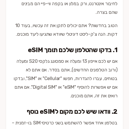
לחיבור אינטרנט, ורק במלון או בקפה ווי-פיי הם מבינים
שהם בצרה.
הטוב בחדשות? אתם יכולים לתקן את זה עכשיו, בעוד 10
דקות. הנה צ'ק-ליסט דיגיטלי שיוודא שתגיעו ליעד מוכנים.
1. בדקו שהטלפון שלכם תומך eSIM
אם יש לכם אייפון 13 ומעלה או סמסונג גלקסי S20 ומעלה
(ורוב הטלפונים החדשים), אתם בסדר. אם אתם לא
בטוחים, עברו להגדרות, חפשו "Cellular" או "SIM", ובדקו
אם יש אפשרות להוסיף "eSIM" או "Digital SIM". אם אתם
רואים את זה, אתם מוכנים.
2. וודאו שיש לכם מקום לeSIM נוסף
בטלפון אחד אפשר להשתמש בשני כרטיסי SIM בו-זמנית –