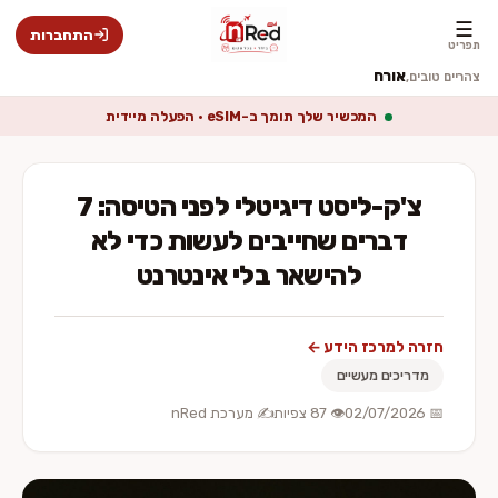
☰
התחברות
תפריט
אורח
צהריים טובים,
המכשיר שלך תומך ב-eSIM · הפעלה מיידית
צ'ק-ליסט דיגיטלי לפני הטיסה: 7
דברים שחייבים לעשות כדי לא
להישאר בלי אינטרנט
חזרה למרכז הידע ←
מדריכים מעשיים
📅 02/07/2026
👁️ 87 צפיות
✍️ מערכת nRed