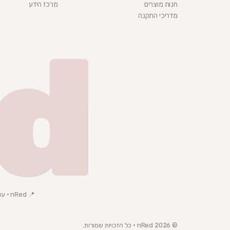
חנות מוצרים
מרכז הידע
מדריכי התקנה
d
📍 nRed · עוסק פטור · ת.ד 3072, באר שבע
© 2026 nRed · כל הזכויות שמורות.