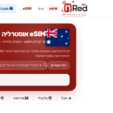
בית
eSIM
🛍️ מעבר
eSIM
⌄
eSIM אוסטרליה
12 חבילות eSIM · הפעלה מיידית · ללא כרטיס פיזי
להחליף את הסים הישראלי.
🔍
‹ כל היעדים
🔥 הכל
🌍 גלובלי
🏰 אירופה
🌏 