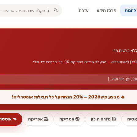
מרכז הידע
עזרה
🔍
 לחנות
חבילות גלישה, אינטרנט סלולרי וכרטיס סים דיגיטלי (eSIM) לאוסטרליה — הפעלה מיידית בסריקת QR, בלי כרטיס פיזי ובלי
🔥 מבצע קיץ2026 —
20% הנחה
על כל חבילות אוסטרליה!
אסיה
🕌 מזרח תיכון
🌎 אמריקה
🦁 אפריקה
🦘 אוסטרל