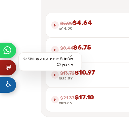
$4.64
$5.80
›
₪14.00
$6.75
$8.44
›
₪20.36
✕
שלום! 👋 צריכים עזרה עם eSIM?
אני כאן 😊
💬
$10.97
$13.72
›
₪33.09
♿
$17.10
$21.37
›
₪51.56