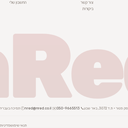
צור קשר
החשבון שלי
ביקורות
nRe
📞
050-9665513
✉️
nred@nred.co.il
🕘 תמיכה בעברית · צ
תנאי שימוש
מדיניות