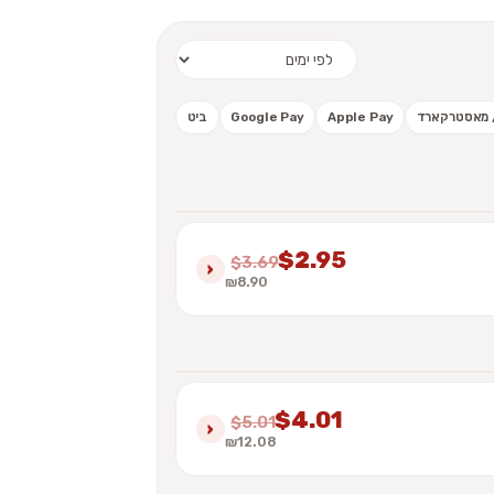
 / מאסטרקארד
Apple Pay
Google Pay
ביט
$2.95
$3.69
›
₪8.90
$4.01
$5.01
›
₪12.08