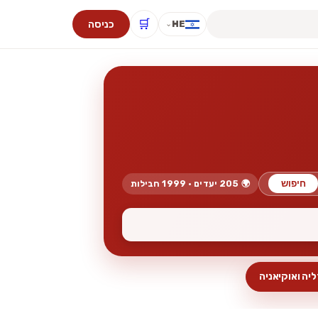
🛒
כניסה
HE
⌄
חיפוש
🌍 205 יעדים · 1999 חבילות
יה ואוקיאניה