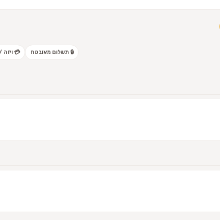
🔒 תשלום מאובטח
💳 ויזה