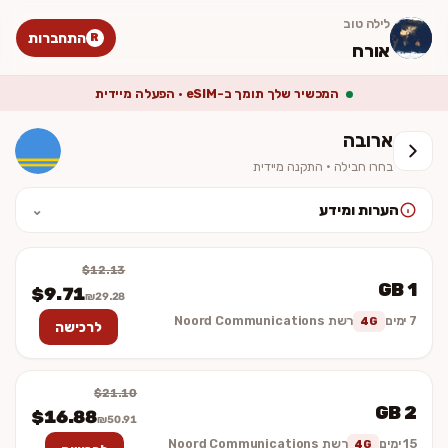
לילה טוב
התחברות
R
אורח
המכשיר שלך תומך ב-eSIM · הפעלה מיידית
ארובה
בחרו חבילה · התקנה מיידית
הערות ומידע
⌄
לאחר ההתקנה יש להפעיל נדידת נתונים (Data Roaming). המחיר סופי
וכולל מע״מ. ההתקנה מיידית — לא נשלח כרטיס פיזי.
$12.13
1 GB
$9.71
₪29.28
7 ימים
רשת Noord Communications
4G
לרכישה
$21.10
2 GB
$16.88
₪50.91
15 ימים
רשת Noord Communications
4G