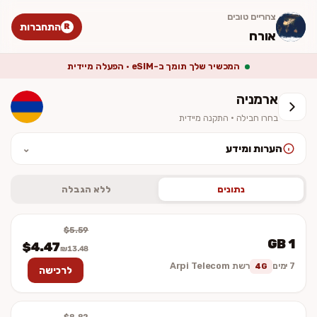
צהריים טובים
התחברות
R
אורח
המכשיר שלך תומך ב-eSIM · הפעלה מיידית
ארמניה
בחרו חבילה · התקנה מיידית
הערות ומידע
⌄
לאחר ההתקנה יש להפעיל נדידת נתונים (Data Roaming). המחיר סופי
וכולל מע״מ. ההתקנה מיידית — לא נשלח כרטיס פיזי.
נתונים
ללא הגבלה
$5.59
1 GB
$4.47
₪13.48
7 ימים
רשת Arpi Telecom
4G
לרכישה