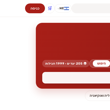
🛒
כניסה
HE
⌄
חיפוש
🌍 205 יעדים · 1999 חבילות
יה ואוקיאניה