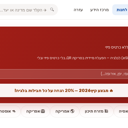
מרכז הידע
עזרה
🔍
 לחנות
חבילות גלישה, אינטרנט סלולרי וכרטיס סים דיגיטלי (eSIM) לבלגיה — הפעלה מיידית בסריקת QR, בלי כרטיס פיזי ובלי
🔥 מבצע קיץ2026 —
20% הנחה
על כל חבילות בלגיה!
אסיה
🕌 מזרח תיכון
🌎 אמריקה
🦁 אפריקה
🦘 אוסטרל