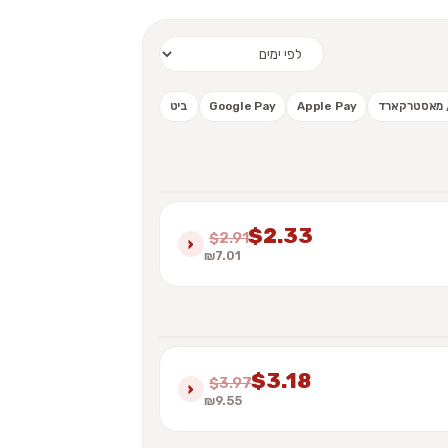
 / מאסטרקארד
Apple Pay
Google Pay
ביט
$2.33
$2.91
›
₪7.01
$3.18
$3.97
›
₪9.55