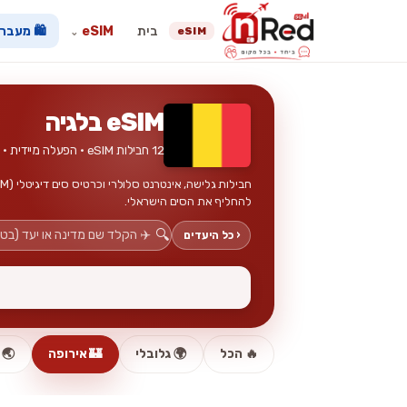
בית
eSIM
🛍️ מעבר
eSIM
⌄
eSIM בלגיה
12 חבילות eSIM · הפעלה מיידית · ללא כרטיס פיזי
להחליף את הסים הישראלי.
🔍
‹ כל היעדים
🔥 הכל
🌍 גלובלי
🏰 אירופה
🌏 