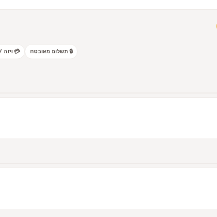
🔒 תשלום מאובטח
💳 ויזה