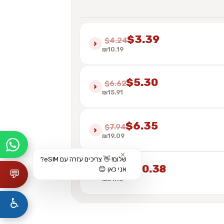
$3.39
$4.24
›
₪10.19
$5.30
$6.62
›
₪15.91
$6.35
$7.94
›
₪19.09
✕
שלום! 👋 צריכים עזרה עם eSIM?
$10.38
אני כאן 😊
$12.97
›
💬
₪31.18
♿