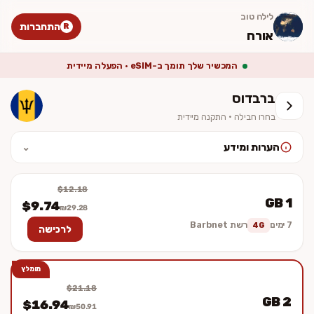
לילה טוב
התחברות
R
אורח
המכשיר שלך תומך ב-eSIM · הפעלה מיידית
ברבדוס
בחרו חבילה · התקנה מיידית
הערות ומידע
⌄
לאחר ההתקנה יש להפעיל נדידת נתונים (Data Roaming). המחיר סופי
וכולל מע״מ. ההתקנה מיידית — לא נשלח כרטיס פיזי.
$12.18
1 GB
$9.74
₪29.28
7 ימים
רשת Barbnet
4G
לרכישה
מומלץ
$21.18
2 GB
$16.94
₪50.91