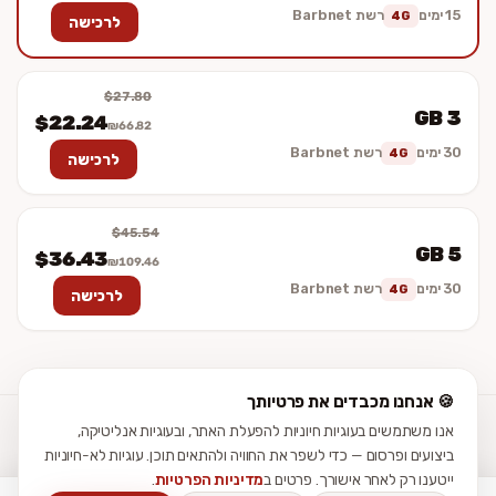
15 ימים
רשת Barbnet
4G
לרכישה
$27.80
3 GB
$22.24
₪66.82
30 ימים
רשת Barbnet
4G
לרכישה
$45.54
5 GB
$36.43
₪109.46
30 ימים
רשת Barbnet
4G
לרכישה
🍪 אנחנו מכבדים את פרטיותך
אנו משתמשים בעוגיות חיוניות להפעלת האתר, ובעוגיות אנליטיקה,
עזרה
מדריכי התקנה
ביקורות
תנאי שימוש
פרטיות
נגישות
צור קשר
ביצועים ופרסום — כדי לשפר את החוויה ולהתאים תוכן. עוגיות לא-חיוניות
ייטענו רק לאחר אישורך. פרטים ב
מדיניות הפרטיות
.