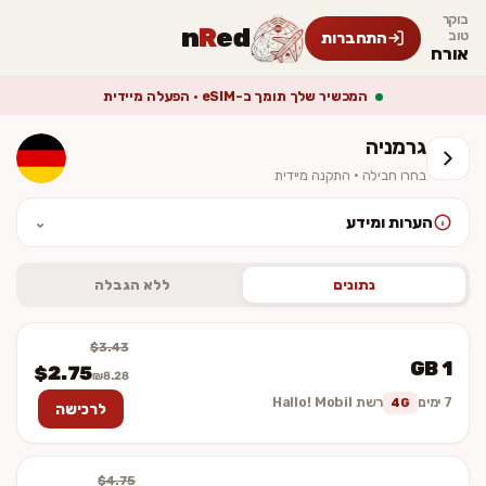
בוקר
n
R
ed
טוב
התחברות
אורח
המכשיר שלך תומך ב-eSIM · הפעלה מיידית
גרמניה
בחרו חבילה · התקנה מיידית
הערות ומידע
⌄
לאחר ההתקנה יש להפעיל נדידת נתונים (Data Roaming). המחיר סופי
וכולל מע״מ. ההתקנה מיידית — לא נשלח כרטיס פיזי.
נתונים
ללא הגבלה
$3.43
1 GB
$2.75
₪8.28
7 ימים
רשת Hallo! Mobil
4G
לרכישה
$4.75