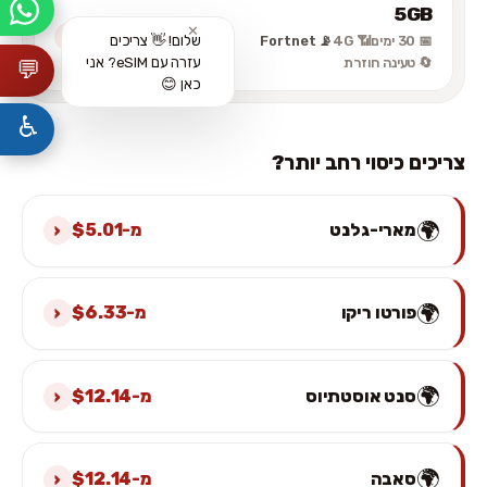
5GB
$36.31
$45.40
✕
›
שלום! 👋 צריכים
📅 30 ימים
📶 4G
📡 Fortnet
₪109.46
עזרה עם eSIM? אני
🔄 טעינה חוזרת
💬
כאן 😊
♿
צריכים כיסוי רחב יותר?
🌍
›
מארי-גלנט
מ-$5.01
🌍
›
פורטו ריקו
מ-$6.33
🌍
›
סנט אוסטתיוס
מ-$12.14
🌍
›
סאבה
מ-$12.14