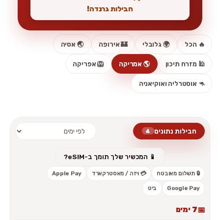
חבילות גרנדה!
🔥 הכל
🌍 גלובלי
🏰 אירופה
🌏 אסיה
🕌 מזרח תיכון
🌎 אמריקה
🦁 אפריקה
🦘 אוסטרליה ואוקיאניה
חבילות נתונים
4
📱 המכשיר שלך תומך ב-eSIM?
🔒 תשלום מאובטח
💳 ויזה / מאסטרקארד
Apple Pay
Google Pay
ביט
7 ימים