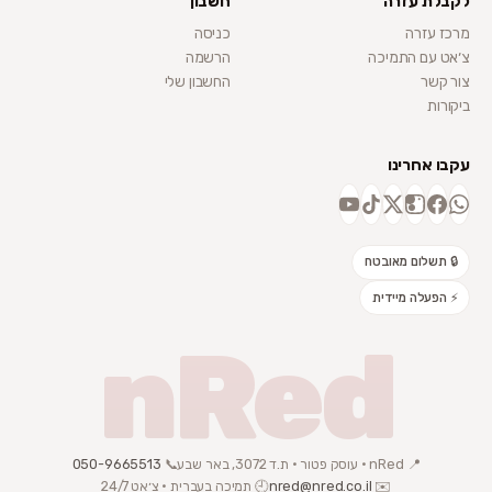
לקבלת עזרה
חשבון
מרכז עזרה
כניסה
צ׳אט עם התמיכה
הרשמה
צור קשר
החשבון שלי
ביקורות
עקבו אחרינו
🔒 תשלום מאובטח
⚡ הפעלה מיידית
nRed
📍 nRed · עוסק פטור · ת.ד 3072, באר שבע
📞
050-9665513
✉️
nred@nred.co.il
🕘 תמיכה בעברית · צ׳אט 24/7