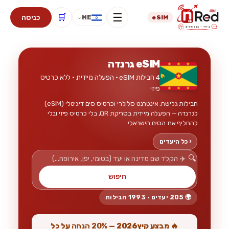
☰
🛒
כניסה
HE
eSIM
⌄
eSIM גרנדה
4 חבילות eSIM · הפעלה מיידית · ללא כרטיס
פיזי
חבילות גלישה, אינטרנט סלולרי וכרטיס סים דיגיטלי (eSIM)
לגרנדה — הפעלה מיידית בסריקת QR, בלי כרטיס פיזי ובלי
להחליף את הסים הישראלי.
‹ כל היעדים
🔍
חיפוש
🌍 205 יעדים · 1993 חבילות
🔥 מבצע קיץ2026 —
20% הנחה
על כל