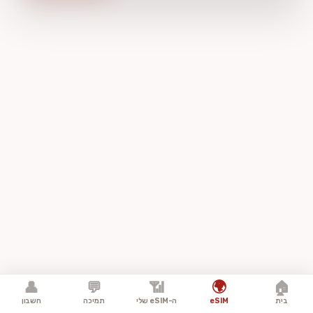
🌍
👤
💬
📶
🏠
בית
eSIM
ה-eSIM שלי
תמיכה
חשבון