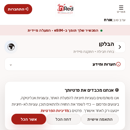
☰
התחברות
תפריט
אורח
ערב טוב,
המכשיר שלך תומך ב-eSIM · הפעלה מיידית
הבלקן
🌍
בחרו חבילה · התקנה מיידית
הערות ומידע
⌄
לאחר ההתקנה יש להפעיל נדידת נתונים (Data Roaming). המחיר סופי
וכולל מע״מ. ההתקנה מיידית — לא נשלח כרטיס פיזי.
🍪 אנחנו מכבדים את פרטיותך
אנו משתמשים בעוגיות חיוניות להפעלת האתר, ובעוגיות אנליטיקה,
ביצועים ופרסום — כדי לשפר את החוויה ולהתאים תוכן. עוגיות לא-חיוניות
ייטענו רק לאחר אישורך. פרטים ב
מדיניות הפרטיות
.
התאמה אישית
דחה הכל
אשר הכל