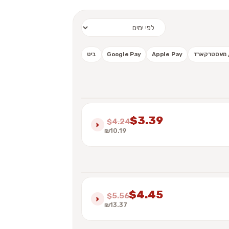
 / מאסטרקארד
Apple Pay
Google Pay
ביט
$3.39
$4.24
›
₪10.19
$4.45
$5.56
›
₪13.37