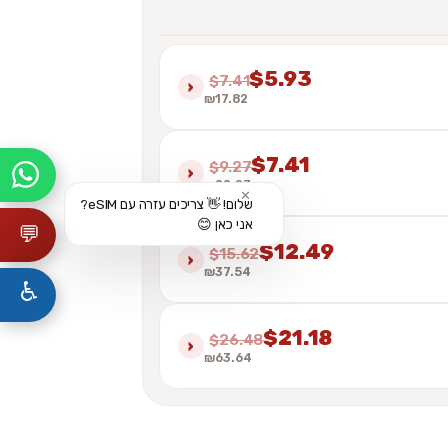
$5.93
$7.41
›
₪17.82
$7.41
$9.27
›
₪22.27
✕
שלום! 👋 צריכים עזרה עם eSIM?
אני כאן 😊
💬
$12.49
$15.62
›
₪37.54
♿
$21.18
$26.48
›
₪63.64