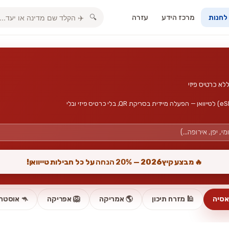
מרכז הידע
עזרה
🔍
 לחנות
חבילות גלישה, אינטרנט סלולרי וכרטיס סים דיגיטלי (eSIM) לטייוואן — הפעלה מיידית בסריקת QR, בלי כרטיס פיזי ובלי
🔥 מבצע קיץ2026 —
20% הנחה
על כל חבילות טייוואן!
אסיה
🕌 מזרח תיכון
🌎 אמריקה
🦁 אפריקה
🦘 אוסטרל