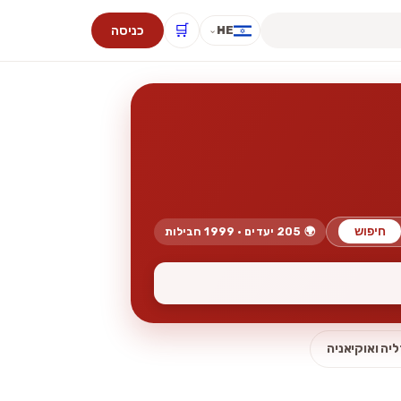
🛒
כניסה
HE
⌄
חיפוש
🌍 205 יעדים · 1999 חבילות
יה ואוקיאניה