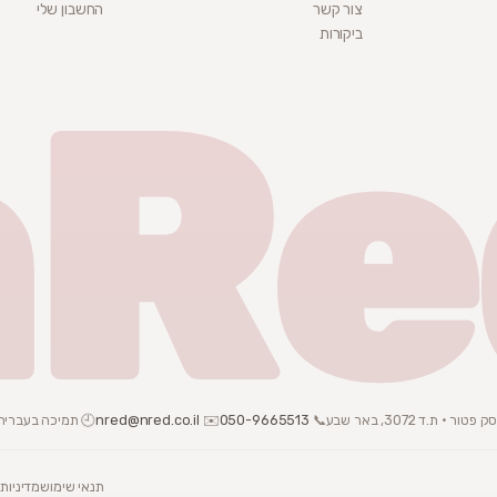
צור קשר
החשבון שלי
ביקורות
nRe
📞
050-9665513
✉️
nred@nred.co.il
🕘 תמיכה בעברית · צ
תנאי שימוש
מדיניות