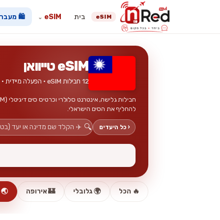
בית
eSIM
🛍️ מעבר
eSIM
⌄
eSIM טייוואן
12 חבילות eSIM · הפעלה מיידית · ללא כרטיס פיזי
להחליף את הסים הישראלי.
🔍
‹ כל היעדים
🔥 הכל
🌍 גלובלי
🏰 אירופה
🌏 