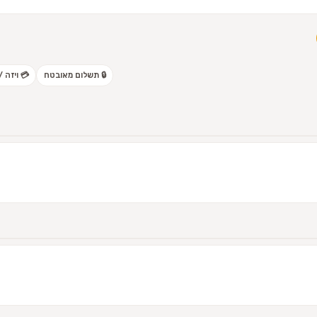
🔒 תשלום מאובטח
💳 ויזה