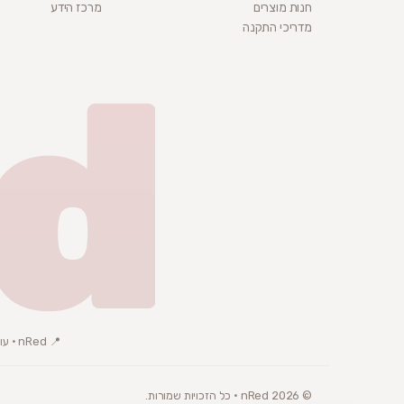
חנות מוצרים
מרכז הידע
מדריכי התקנה
d
📍 nRed · עוסק פטור · ת.ד 3072, באר שבע
© 2026 nRed · כל הזכויות שמורות.