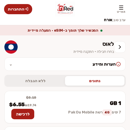
☰
התחברות
תפריט
אורח
ערב טוב,
המכשיר שלך תומך ב-eSIM · הפעלה מיידית
לאוס
בחרו חבילה · התקנה מיידית
הערות ומידע
⌄
לאחר ההתקנה יש להפעיל נדידת נתונים (Data Roaming). המחיר סופי
וכולל מע״מ. ההתקנה מיידית — לא נשלח כרטיס פיזי.
נתונים
ללא הגבלה
$8.18
1 GB
$6.55
₪19.74
7 ימים
רשת Pak Ou Mobile
4G
לרכישה