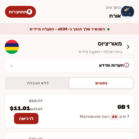
בוקר טוב
התחברות
R
אורח
המכשיר שלך תומך ב-eSIM · הפעלה מיידית
מאוריציוס
בחרו חבילה · התקנה מיידית
הערות ומידע
⌄
לאחר ההתקנה יש להפעיל נדידת נתונים (Data Roaming). המחיר סופי
וכולל מע״מ. ההתקנה מיידית — לא נשלח כרטיס פיזי.
נתונים
ללא הגבלה
$13.77
1 GB
$11.01
₪33.09
7 ימים
רשת Mornecom
4G
לרכישה