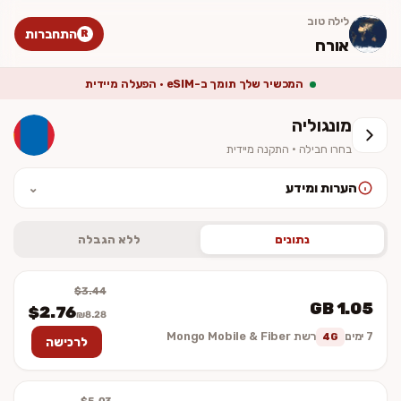
לילה טוב
התחברות
R
אורח
המכשיר שלך תומך ב-eSIM · הפעלה מיידית
מונגוליה
בחרו חבילה · התקנה מיידית
הערות ומידע
⌄
לאחר ההתקנה יש להפעיל נדידת נתונים (Data Roaming). המחיר סופי
וכולל מע״מ. ההתקנה מיידית — לא נשלח כרטיס פיזי.
נתונים
ללא הגבלה
$3.44
1.05 GB
$2.76
₪8.28
7 ימים
רשת Mongo Mobile & Fiber
4G
לרכישה