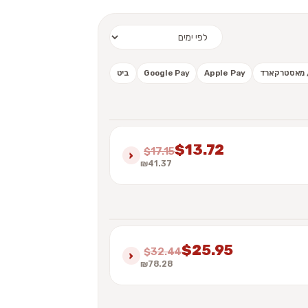
 / מאסטרקארד
Apple Pay
Google Pay
ביט
$13.72
$17.15
›
₪41.37
$25.95
$32.44
›
₪78.28