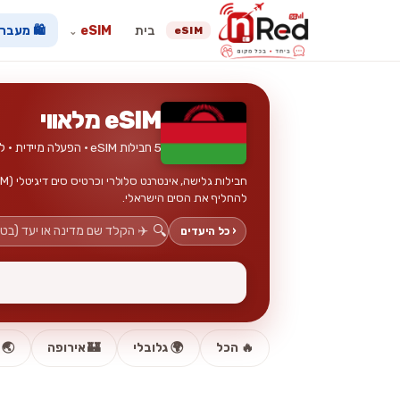
בית
eSIM
🛍️ מעבר
eSIM
⌄
eSIM מלאווי
5 חבילות eSIM · הפעלה מיידית · ללא כרטיס פיזי
להחליף את הסים הישראלי.
🔍
‹ כל היעדים
🔥 הכל
🌍 גלובלי
🏰 אירופה
🌏 