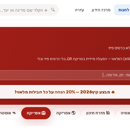
מרכז הידע
עזרה
🔍
 לחנות
חבילות גלישה, אינטרנט סלולרי וכרטיס סים דיגיטלי (eSIM) למלאווי — הפעלה מיידית בסריקת QR, בלי כרטיס פיזי ובלי
🔥 מבצע קיץ2026 —
20% הנחה
על כל חבילות מלאווי!
אסיה
🕌 מזרח תיכון
🌎 אמריקה
🦁 אפריקה
🦘 אוסטרל