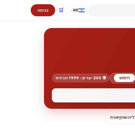
🛒
כניסה
HE
⌄
חיפוש
🌍 205 יעדים · 1999 חבילות
יה ואוקיאניה