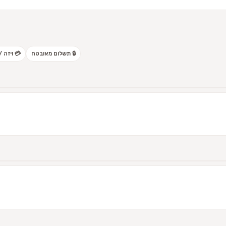
🔒 תשלום מאובטח
💳 ויזה