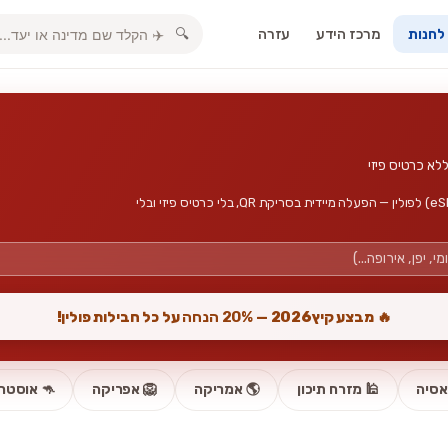
מרכז הידע
עזרה
🔍
 לחנות
חבילות גלישה, אינטרנט סלולרי וכרטיס סים דיגיטלי (eSIM) לפולין — הפעלה מיידית בסריקת QR, בלי כרטיס פיזי ובלי
🔥 מבצע קיץ2026 —
20% הנחה
על כל חבילות פולין!
אסיה
🕌 מזרח תיכון
🌎 אמריקה
🦁 אפריקה
🦘 אוסטרל