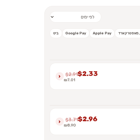
 / מאסטרקארד
Apple Pay
Google Pay
ביט
$2.33
$2.91
›
₪7.01
$2.96
$3.71
›
₪8.90