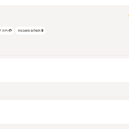
🔒 תשלום מאובטח
💳 ויזה