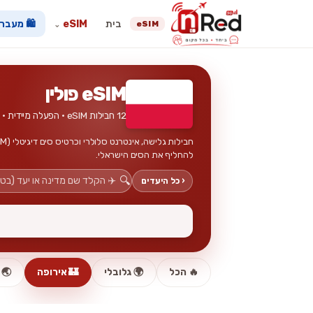
בית
eSIM
🛍️ מעבר
eSIM
⌄
eSIM פולין
12 חבילות eSIM · הפעלה מיידית · ללא כרטיס פיזי
להחליף את הסים הישראלי.
🔍
‹ כל היעדים
🔥 הכל
🌍 גלובלי
🏰 אירופה
🌏 