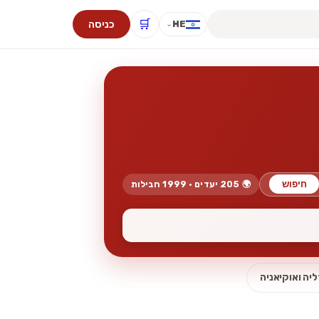
🛒
כניסה
HE
⌄
חיפוש
🌍 205 יעדים · 1999 חבילות
יה ואוקיאניה