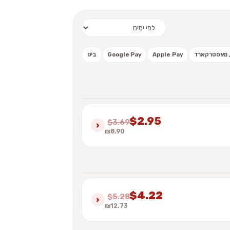
 / מאסטרקארד
Apple Pay
Google Pay
ביט
$2.95
$3.69
›
₪8.90
$4.22
$5.28
›
₪12.73