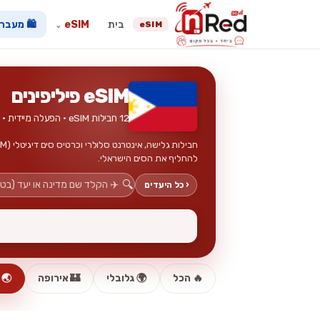
בית
eSIM
🛍️ מעבר
eSIM
⌄
eSIM פיליפינים
12 חבילות eSIM · הפעלה מיידית · ללא כרטיס פיזי
להחליף את הסים הישראלי.
🔍
‹ כל היעדים
🔥 הכל
🌍 גלובלי
🏰 אירופה
🌏 