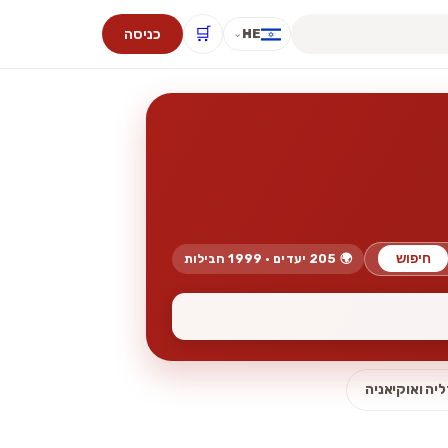
🛒
כניסה
HE
⌄
חיפוש
🌍 205 יעדים · 1999 חבילות
יה ואוקיאניה