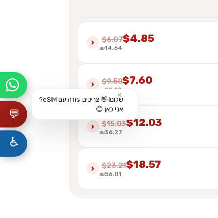
$4.85
$6.07
›
₪14.64
$7.60
$9.50
›
₪22.92
✕
שלום! 👋 צריכים עזרה עם eSIM?
אני כאן 😊
💬
$12.03
$15.03
›
₪36.27
♿
$18.57
$23.21
›
₪56.01