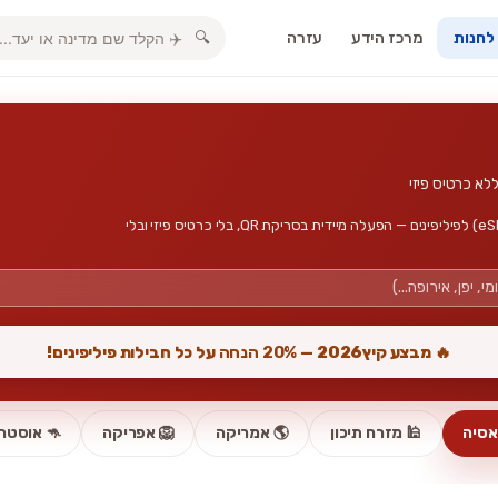
מרכז הידע
עזרה
🔍
 לחנות
חבילות גלישה, אינטרנט סלולרי וכרטיס סים דיגיטלי (eSIM) לפיליפינים — הפעלה מיידית בסריקת QR, בלי כרטיס פיזי ובלי
🔥 מבצע קיץ2026 —
20% הנחה
על כל חבילות פיליפינים!
אסיה
🕌 מזרח תיכון
🌎 אמריקה
🦁 אפריקה
🦘 אוסטרל