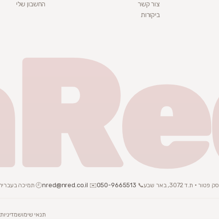
צור קשר
החשבון שלי
ביקורות
nRe
📞
050-9665513
✉️
nred@nred.co.il
🕘 תמיכה בעברית · צ
תנאי שימוש
מדיניות