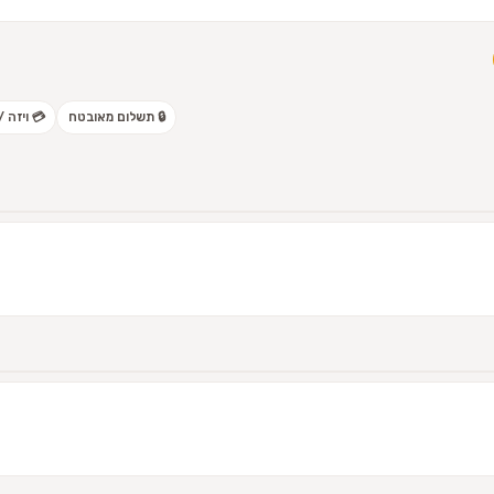
🔒 תשלום מאובטח
💳 ויזה