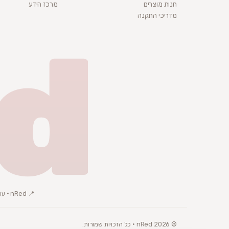
חנות מוצרים
מרכז הידע
מדריכי התקנה
d
📍 nRed · עוסק פטור · ת.ד 3072, באר שבע
© 2026 nRed · כל הזכויות שמורות.