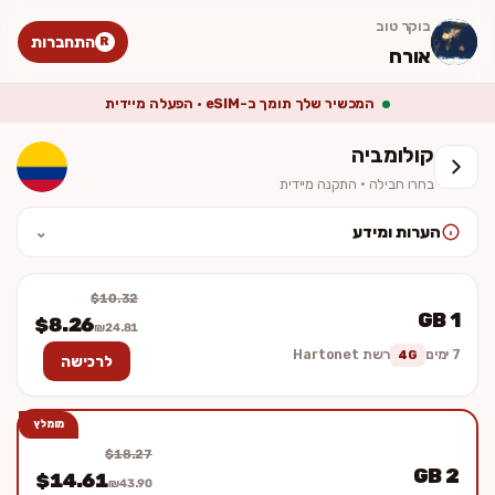
בוקר טוב
התחברות
R
אורח
המכשיר שלך תומך ב-eSIM · הפעלה מיידית
קולומביה
בחרו חבילה · התקנה מיידית
הערות ומידע
⌄
לאחר ההתקנה יש להפעיל נדידת נתונים (Data Roaming). המחיר סופי
וכולל מע״מ. ההתקנה מיידית — לא נשלח כרטיס פיזי.
$10.32
1 GB
$8.26
₪24.81
7 ימים
רשת Hartonet
4G
לרכישה
מומלץ
$18.27
2 GB
$14.61
₪43.90