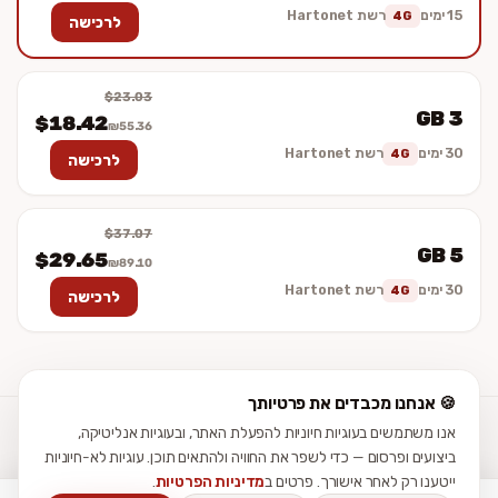
15 ימים
רשת Hartonet
4G
לרכישה
$23.03
3 GB
$18.42
₪55.36
30 ימים
רשת Hartonet
4G
לרכישה
$37.07
5 GB
$29.65
₪89.10
30 ימים
רשת Hartonet
4G
לרכישה
🍪 אנחנו מכבדים את פרטיותך
אנו משתמשים בעוגיות חיוניות להפעלת האתר, ובעוגיות אנליטיקה,
עזרה
מדריכי התקנה
ביקורות
תנאי שימוש
פרטיות
נגישות
צור קשר
ביצועים ופרסום — כדי לשפר את החוויה ולהתאים תוכן. עוגיות לא-חיוניות
ייטענו רק לאחר אישורך. פרטים ב
מדיניות הפרטיות
.