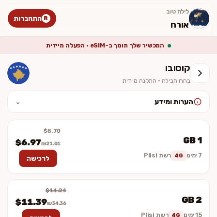
לילה טוב
התחברות
R
אורח
המכשיר שלך תומך ב-eSIM · הפעלה מיידית
קוסובו
בחרו חבילה · התקנה מיידית
הערות ומידע
⌄
לאחר ההתקנה יש להפעיל נדידת נתונים (Data Roaming). המחיר סופי
וכולל מע״מ. ההתקנה מיידית — לא נשלח כרטיס פיזי.
$8.70
1 GB
$6.97
₪21.01
7 ימים
רשת Plisi
4G
לרכישה
$14.24
2 GB
$11.39
₪34.36
15 ימים
רשת Plisi
4G