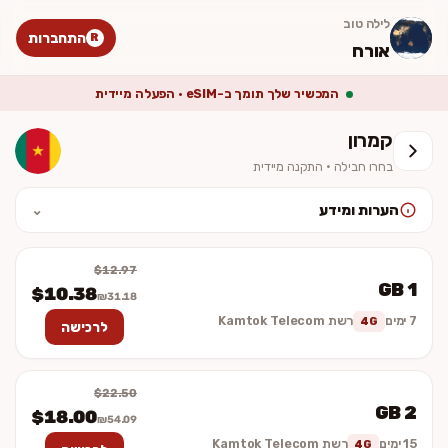
לילה טוב
התחברות
R
אורח
המכשיר שלך תומך ב-eSIM · הפעלה מיידית
קמרון
בחרו חבילה · התקנה מיידית
הערות ומידע
⌄
לאחר ההתקנה יש להפעיל נדידת נתונים (Data Roaming). המחיר סופי
וכולל מע״מ. ההתקנה מיידית — לא נשלח כרטיס פיזי.
$12.97
1 GB
$10.38
₪31.18
7 ימים
רשת Kamtok Telecom
4G
לרכישה
$22.50
2 GB
$18.00
₪54.09
15 ימים
רשת Kamtok Telecom
4G