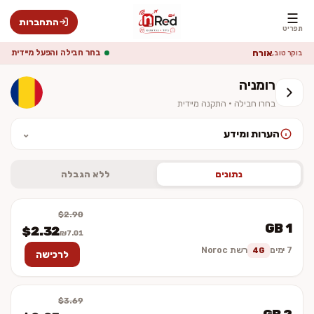
☰
התחברות
תפריט
אורח
בחר חבילה והפעל מיידית
בוקר טוב,
רומניה
בחרו חבילה · התקנה מיידית
הערות ומידע
⌄
לאחר ההתקנה יש להפעיל נדידת נתונים (Data Roaming). המחיר סופי
וכולל מע״מ. ההתקנה מיידית — לא נשלח כרטיס פיזי.
נתונים
ללא הגבלה
$2.90
1 GB
$2.32
₪7.01
7 ימים
רשת Noroc
4G
לרכישה
$3.69