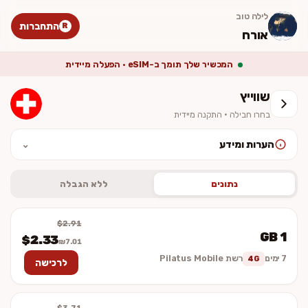
לילה טוב
התחברות
R
אורח
המכשיר שלך תומך ב-eSIM · הפעלה מיידית
שווייץ
בחרו חבילה · התקנה מיידית
הערות ומידע
⌄
לאחר ההתקנה יש להפעיל נדידת נתונים (Data Roaming). המחיר סופי
וכולל מע״מ. ההתקנה מיידית — לא נשלח כרטיס פיזי.
נתונים
ללא הגבלה
$2.91
1 GB
$2.33
₪7.01
7 ימים
רשת Pilatus Mobile
4G
לרכישה