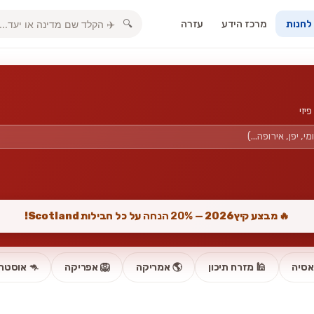
מרכז הידע
עזרה
🔍
 לחנות
🔥 מבצע קיץ2026 —
20% הנחה
על כל חבילות Scotland!
אסיה
🕌 מזרח תיכון
🌎 אמריקה
🦁 אפריקה
🦘 אוסטרל