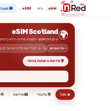
בית
eSIM
🛍️ מעבר
eSIM
⌄
eSIM Scotland
🌍
0 חבילות eSIM · הפעלה מיידית · ללא כרטיס פיזי
🔍
‹ כל היעדים
🌍 מדינות ורשתות בכיסוי
🔥 הכל
🌍 גלובלי
🏰 אירופה
🌏 