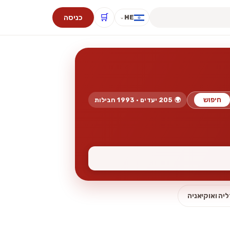
🛒
כניסה
HE
⌄
חיפוש
🌍 205 יעדים · 1993 חבילות
יה ואוקיאניה