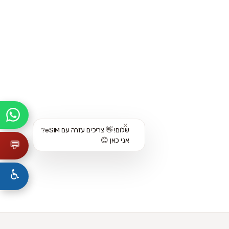
✕
שלום! 👋 צריכים עזרה עם eSIM?
אני כאן 😊
💬
♿