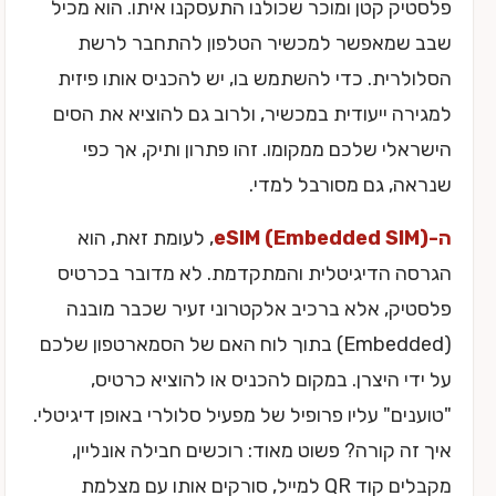
פלסטיק קטן ומוכר שכולנו התעסקנו איתו. הוא מכיל
שבב שמאפשר למכשיר הטלפון להתחבר לרשת
הסלולרית. כדי להשתמש בו, יש להכניס אותו פיזית
למגירה ייעודית במכשיר, ולרוב גם להוציא את הסים
הישראלי שלכם ממקומו. זהו פתרון ותיק, אך כפי
שנראה, גם מסורבל למדי.
ה-eSIM (Embedded SIM)
, לעומת זאת, הוא
הגרסה הדיגיטלית והמתקדמת. לא מדובר בכרטיס
פלסטיק, אלא ברכיב אלקטרוני זעיר שכבר מובנה
(Embedded) בתוך לוח האם של הסמארטפון שלכם
על ידי היצרן. במקום להכניס או להוציא כרטיס,
"טוענים" עליו פרופיל של מפעיל סלולרי באופן דיגיטלי.
איך זה קורה? פשוט מאוד: רוכשים חבילה אונליין,
מקבלים קוד QR למייל, סורקים אותו עם מצלמת