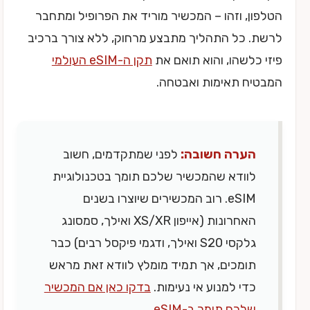
הטלפון, וזהו – המכשיר מוריד את הפרופיל ומתחבר
לרשת. כל התהליך מתבצע מרחוק, ללא צורך ברכיב
פיזי כלשהו, והוא תואם את
תקן ה-eSIM העולמי
המבטיח תאימות ואבטחה.
הערה חשובה:
לפני שמתקדמים, חשוב
לוודא שהמכשיר שלכם תומך בטכנולוגיית
eSIM. רוב המכשירים שיוצרו בשנים
האחרונות (אייפון XS/XR ואילך, סמסונג
גלקסי S20 ואילך, ודגמי פיקסל רבים) כבר
תומכים, אך תמיד מומלץ לוודא זאת מראש
כדי למנוע אי נעימות.
בדקו כאן אם המכשיר
שלכם תומך ב-eSIM
.