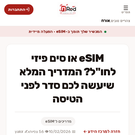
☰
התחברות
תפריט
אורח
צהריים טובים,
המכשיר שלך תומך ב-eSIM · הפעלה מיידית
eSIM או סים פיזי
לחו"ל? המדריך המלא
שיעשה לכם סדר לפני
הטיסה
מדריכים ל־eSIM
חזרה למרכז הידע ←
📅 10/02/2026
👁️ 56 צפיות
✍️ yakir