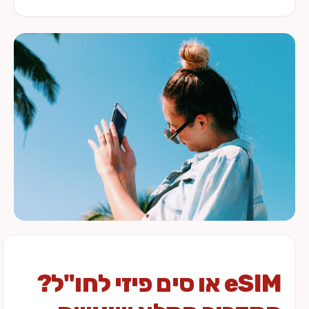
eSIM או סים פיזי לחו"ל?