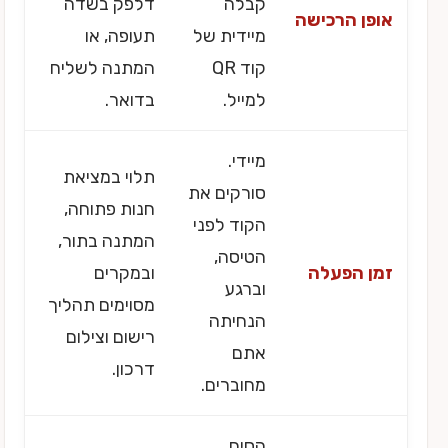
קבלה
דלפק בשדה
אופן הרכישה
מיידית של
תעופה, או
קוד QR
המתנה לשליח
למייל.
בדואר.
מיידי.
תלוי במציאת
סורקים את
חנות פתוחה,
הקוד לפני
המתנה בתור,
הטיסה,
זמן הפעלה
ובמקרים
וברגע
מסוימים תהליך
הנחיתה
רישום וצילום
אתם
דרכון.
מחוברים.
הסים