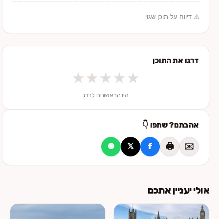
⚠️ דיווח על תוכן שגוי
דרגו את התוכן
★
★
★
★
★
היו הראשונים לדרג
אהבתם? שתפו 👇
𝕏
f
🖨️
✉️
🟢
אולי יעניין אתכם