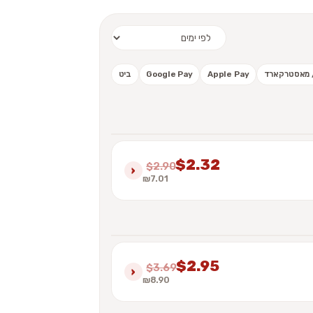
 / מאסטרקארד
Apple Pay
Google Pay
ביט
$2.32
$2.90
›
₪7.01
$2.95
$3.69
›
₪8.90