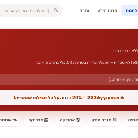
מרכז הידע
עזרה
🔍
 לחנות
חבילות גלישה, אינטרנט סלולרי וכרטיס סים דיגיטלי (eSIM) לאוסטריה — הפעלה מיידית בסריקת QR, בלי כרטיס פיזי ובלי
🔥 מבצע קיץ2026 —
20% הנחה
על כל חבילות אוסטריה!
אסיה
🕌 מזרח תיכון
🌎 אמריקה
🦁 אפריקה
🦘 אוסטרל