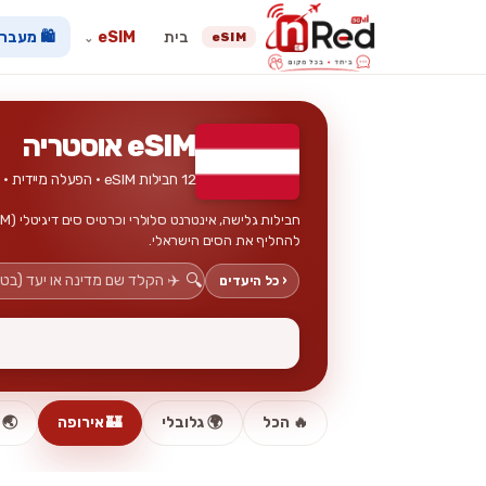
בית
eSIM
🛍️ מעבר
eSIM
⌄
eSIM אוסטריה
12 חבילות eSIM · הפעלה מיידית · ללא כרטיס פיזי
להחליף את הסים הישראלי.
🔍
‹ כל היעדים
🔥 הכל
🌍 גלובלי
🏰 אירופה
🌏 