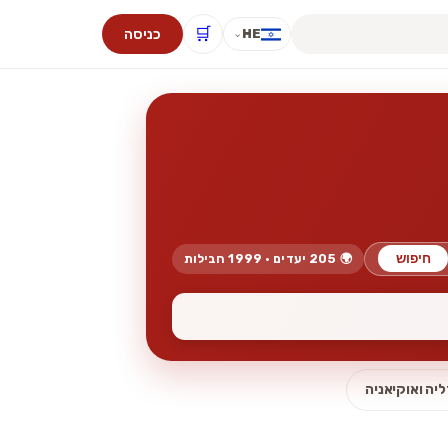
🛒
כניסה
HE
⌄
חיפוש
🌍 205 יעדים · 1999 חבילות
יה ואוקיאניה