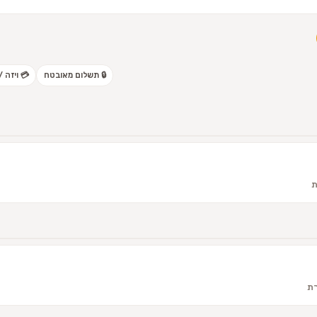
סטרקארד
🔒 תשלום מאובטח

🔄