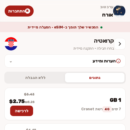
ערב טוב
התחברות
R
אורח
המכשיר שלך תומך ב-eSIM · הפעלה מיידית
קרואטיה
בחרו חבילה · התקנה מיידית
הערות ומידע
⌄
לאחר ההתקנה יש להפעיל נדידת נתונים (Data Roaming). המחיר סופי
וכולל מע״מ. ההתקנה מיידית — לא נשלח כרטיס פיזי.
נתונים
ללא הגבלה
$3.43
1 GB
$2.75
₪8.28
7 ימים
רשת Cronet
4G
לרכישה