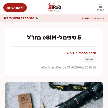
☰
התחברות
תפריט
אורח
בחר חבילה והפעל מיידית
צהריים טובים,
5 טיפים ל-eSIM בחו"ל
חזרה למרכז הידע ←
טיפים
📅 20/06/2026
👁️ 73 צפיות
✍️ צוות nRed