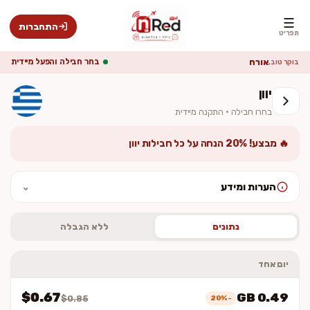
☰
התחברות
תפריט
אורח
בחר חבילה והפעל מיידית
בוקר טוב,
יוון
בחרו חבילה · התקנה מיידית
🔥 מבצע! 20% הנחה על כל חבילות יוון
הערות ומידע
⌄
לאחר ההתקנה יש להפעיל נדידת נתונים (Data Roaming). המחיר סופי
וכולל מע״מ. ההתקנה מיידית — לא נשלח כרטיס פיזי.
נתונים
ללא הגבלה
יום אחד
$0.67
0.49 GB
-20%
$0.85